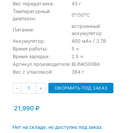
Вес передатчика:
43 г
Температурный
0°/50℃
диапазон:
встроенный
Питание:
аккумулятор
Аккумулятор:
400 мАч / 3.7В
Время работы:
5 ч
Время зарядки:
2.5 ч
Артикул производителя:
BLINK500B4
Вес с упаковкой:
364 г
Количество
ОФОРМИТЬ ПОД ЗАКАЗ
-
+
21,990
₽
Нет на складе, но доступно под заказ.