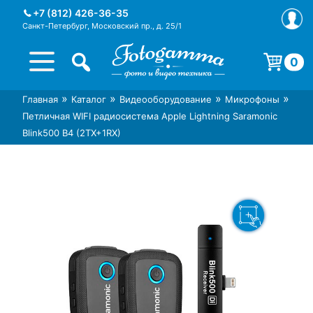
Skip
+7 (812) 426-36-35
to
Санкт-Петербург, Московский пр., д. 25/1
content
0
Корзина пуста.
»
»
»
»
Главная
Каталог
Видеооборудование
Микрофоны
Интернет-магазин фототехники
Магазин фотоаксессуаров foto-
Петличная WIFI радиосистема Apple Lightning Saramonic
Foto-Gamma в СПб
gamma.ru
Blink500 B4 (2TX+1RX)