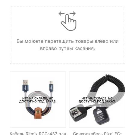
Вы можете перетащить товары влево или
вправо путем касания.
НЕТ НА СКЛАДЕ, НО
НЕТ НА СКЛАДЕ, НО
ДОСТУПНО ПОД ЗАКАЗ.
ДОСТУПНО ПОД ЗАКАЗ.
-
le
Кабель Ritmix RCC-437 для
Синхрокабель Pixel FC-
Св