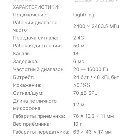
0
5
0
ХАРАКТЕРИСТИКИ:
out
Подключение:
Lightning
of
Рабочий диапазон
based
2400 × 2483.5 МГц
on
частот:
customer
Передача сигнала:
2.4G
ratings
Рабочая дистанция:
50 м
Каналы:
18
Задержка:
6 мс
Частотный диапазон:
20 — 16000 Гц
Битрейт:
24 бит / 48 кГц бит
Искажение:
≤0.1%%
Сигнал/шум:
70 дБ SPL
Длина петличного
1.2 м
микрофона:
Габариты приёмника:
76 × 16.5 × 11 мм
Вес приёмника:
10 г
Габариты передатчика:
63 × 43 × 17 мм