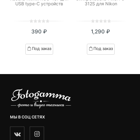
USB type-C устройств
312S для Nikon
0
5
0
0
5
0
₽
390
₽
1,290
₽
out
out
я
начальная
of
of
based
based
Под заказ
Под заказ
on
on
₽.
вляла
customer
customer
 ₽.
ratings
ratings
МЫ В СОЦ СЕТЯХ