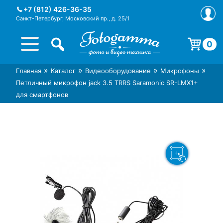
Skip
+7 (812) 426-36-35
to
Санкт-Петербург, Московский пр., д. 25/1
content
0
Корзина пуста.
»
»
»
»
Главная
Каталог
Видеооборудование
Микрофоны
Интернет-магазин фототехники
Магазин фотоаксессуаров foto-
Петличный микрофон jack 3.5 TRRS Saramonic SR-LMX1+
Foto-Gamma в СПб
gamma.ru
для смартфонов