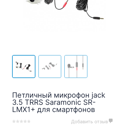
Петличный микрофон jack
3.5 TRRS Saramonic SR-
LMX1+ для смартфонов
Добавить отзыв
0
5
0