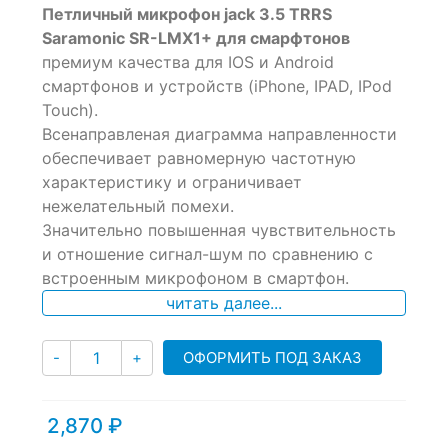
Петличный микрофон jack 3.5 TRRS
out
of
Saramonic SR-LMX1+ для смарфтонов
based
премиум качества для IOS и Android
on
смартфонов и устройств (iPhone, IPAD, IPod
customer
ratings
Touch).
Всенаправленая диаграмма направленности
обеспечивает равномерную частотную
характеристику и ограничивает
нежелательный помехи.
Значительно повышенная чувствительность
и отношение сигнал-шум по сравнению с
встроенным микрофоном в смартфон.
читать далее...
Количество
ОФОРМИТЬ ПОД ЗАКАЗ
-
+
2,870
₽