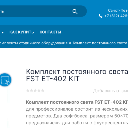
Санкт-Пете
+7 (812) 426
mma в СПб
КАК КУПИТЬ
КОНТАКТЫ
»
омплекты студийного оборудования
Комплект постоянного света 
Комплект постоянного свет
FST ET-402 KIT
Добавить отзы
0
5
0
Комплект постоянного света FST ET-402 KI
out
of
для профессионалов состоит из нескольких
based
предметов. Два софтбокса, размером 50×7
on
предназначены для работы с флуоресцентн
customer