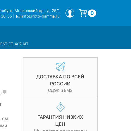
рбург, Московский пр., д. 25/1
МОЙ ПРОФИЛЬ
0
-36-35
|
info@foto-gamma.ru
Корзина пуста.
FST ET-402 KIT
а
ДОСТАВКА ПО ВСЕЙ
РОССИИ
СДЭК и EMS
в
T
ГАРАНТИЯ НИЗКИХ
0 см
ЦЕН
ыми