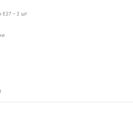
 E27 – 2 шт
ки
0