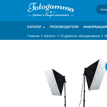
Skip
to
content
Интернет-магазин фототехники Foto-Ga
Магазин фотоаксессуаров foto-gamma.ru
КАТАЛОГ
ПРОИЗВОДИТЕЛИ
ИНФОРМАЦИЯ
»
»
»
Главная
Каталог
Студийное оборудование
К