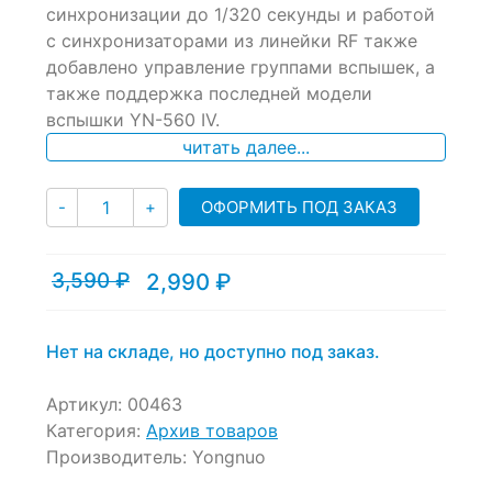
синхронизации до 1/320 секунды и работой
on
с синхронизаторами из линейки RF также
customer
ratings
добавлено управление группами вспышек, а
также поддержка последней модели
вспышки YN-560 IV.
читать далее...
Количество
ОФОРМИТЬ ПОД ЗАКАЗ
-
+
3,590
₽
2,990
₽
Текущая
Первоначальная
цена:
цена
2,990 ₽.
составляла
3,590 ₽.
Нет на складе, но доступно под заказ.
Артикул:
00463
Категория:
Архив товаров
Производитель:
Yongnuo