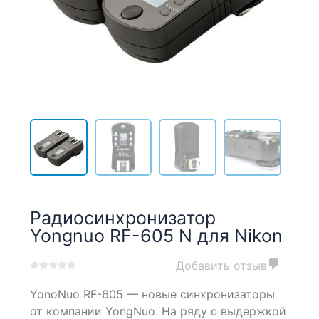
Радиосинхронизатор
Yongnuo RF-605 N для Nikon
Добавить отзыв
0
5
0
YonoNuo RF-605 — новые синхронизаторы
out
of
от компании YongNuo. На ряду с выдержкой
based