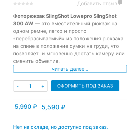
Добавить отзыв
0
5
0
Фоторюкзак SlingShot Lowepro SlingShot
out
of
300 AW
— это вместительный рюкзак на
based
одном ремне, легко и просто
on
«перебрасываемый» из положения рюкзака
customer
ratings
на спине в положение сумки на груди, что
позволяет и мгновенно достать камеру или
сменить объектив.
читать далее...
Количество
ОФОРМИТЬ ПОД ЗАКАЗ
-
+
5,990
₽
5,590
₽
Текущая
Первоначальная
цена:
цена
5,590 ₽.
составляла
5,990 ₽.
Нет на складе, но доступно под заказ.