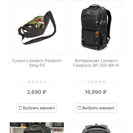
Сумка Lowepro Passport
Фоторюкзак Lowepro
Sling PS
Fastpack BP 250 AW III
0
5
0
0
5
0
2,690
₽
16,990
₽
out
out
of
of
based
based
Выбрать вариант
Выбрать вариант
on
on
customer
customer
ratings
ratings