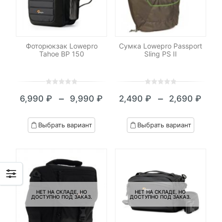
Фоторюкзак Lowepro
Сумка Lowepro Passport
Tahoe BP 150
Sling PS II
0
5
0
0
5
0
–
–
6,990
₽
9,990
₽
2,490
₽
2,690
₽
out
out
Диапазон
Диапазон
of
of
цен:
цен:
based
based
Выбрать вариант
Выбрать вариант
on
on
6,990 ₽
2,490 ₽
customer
customer
–
–
ratings
ratings
9,990 ₽
2,690 ₽
НЕТ НА СКЛАДЕ, НО
НЕТ НА СКЛАДЕ, НО
ДОСТУПНО ПОД ЗАКАЗ.
ДОСТУПНО ПОД ЗАКАЗ.