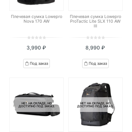
Плечевая сумка Lowepro
Плечевая сумка Lowepro
Nova 170 AW
ProTactic Lite SLX 110 AW
III
0
5
0
0
5
0
3,990
₽
8,990
₽
out
out
of
of
based
based
Под заказ
Под заказ
on
on
customer
customer
ratings
ratings
НЕТ НА СКЛАДЕ, НО
НЕТ НА СКЛАДЕ, НО
ДОСТУПНО ПОД ЗАКАЗ.
ДОСТУПНО ПОД ЗАКАЗ.