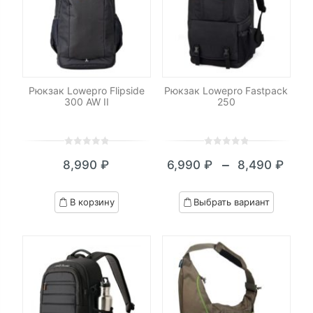
Рюкзак Lowepro Flipside
Рюкзак Lowepro Fastpack
300 AW II
250
0
5
0
0
5
0
–
8,990
₽
6,990
₽
8,490
₽
out
out
Диапазон
of
of
цен:
based
based
В корзину
Выбрать вариант
on
on
6,990 ₽
customer
customer
–
ratings
ratings
8,490 ₽