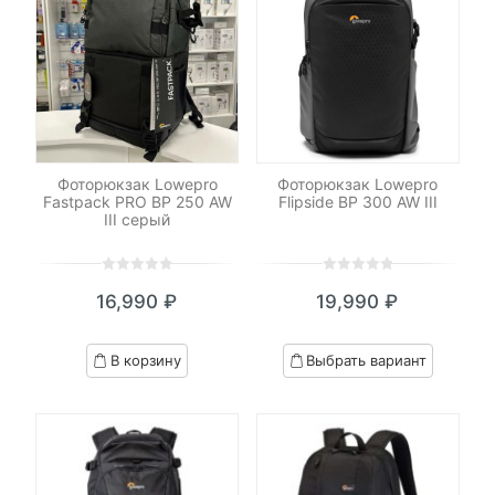
Фоторюкзак Lowepro
Фоторюкзак Lowepro
Fastpack PRO BP 250 AW
Flipside BP 300 AW III
III серый
0
5
0
0
5
0
16,990
₽
19,990
₽
out
out
of
of
based
based
В корзину
Выбрать вариант
on
on
customer
customer
ratings
ratings