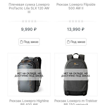
Плечевая сумка Lowepro
Рюкзак Lowepro Flipside
ProTactic Lite SLX 120 AW
500 AW II
III
0
5
0
0
5
0
9,990
₽
13,990
₽
out
out
of
of
based
based
Под заказ
Под заказ
on
on
customer
customer
ratings
ratings
НЕТ НА СКЛАДЕ, НО
НЕТ НА СКЛАДЕ, НО
ДОСТУПНО ПОД ЗАКАЗ.
ДОСТУПНО ПОД ЗАКАЗ.
Рюкзак Lowepro Highline
Рюкзак Lowepro m-Trekker
BP 400 AW
BP 150 черный