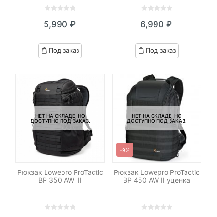
0
5
0
0
5
0
5,990
₽
6,990
₽
out
out
of
of
based
based
Под заказ
Под заказ
on
on
customer
customer
ratings
ratings
НЕТ НА СКЛАДЕ, НО
НЕТ НА СКЛАДЕ, НО
ДОСТУПНО ПОД ЗАКАЗ.
ДОСТУПНО ПОД ЗАКАЗ.
-9%
Рюкзак Lowepro ProTactic
Рюкзак Lowepro ProTactic
BP 350 AW III
BP 450 AW II уценка
0
5
0
0
5
0