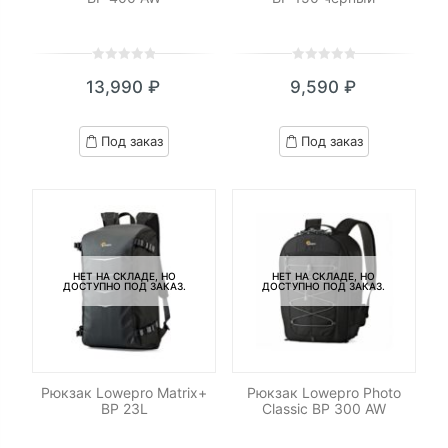
0
5
0
0
5
0
13,990
₽
9,590
₽
out
out
of
of
based
based
Под заказ
Под заказ
on
on
customer
customer
ratings
ratings
НЕТ НА СКЛАДЕ, НО
НЕТ НА СКЛАДЕ, НО
ДОСТУПНО ПОД ЗАКАЗ.
ДОСТУПНО ПОД ЗАКАЗ.
Рюкзак Lowepro Matrix+
Рюкзак Lowepro Photo
BP 23L
Classic BP 300 AW