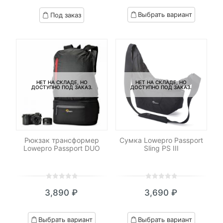
цена:
цена
based
based
Выбрать вариант
Под заказ
on
on
5,990 ₽.
составляла
customer
customer
7,790 ₽.
ratings
ratings
НЕТ НА СКЛАДЕ, НО
НЕТ НА СКЛАДЕ, НО
ДОСТУПНО ПОД ЗАКАЗ.
ДОСТУПНО ПОД ЗАКАЗ.
Рюкзак трансформер
Сумка Lowepro Passport
Lowepro Passport DUO
Sling PS III
0
5
0
0
5
0
3,890
₽
3,690
₽
out
out
of
of
based
based
Выбрать вариант
Выбрать вариант
on
on