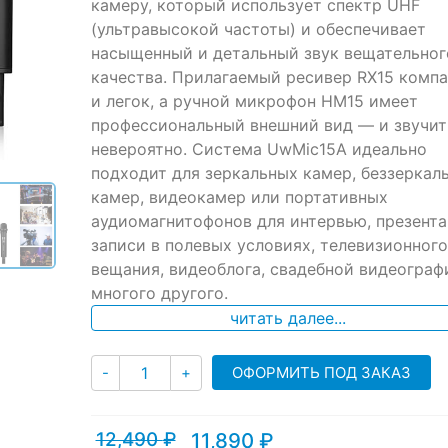
ratings
камеру, который использует спектр UHF
(ультравысокой частоты) и обеспечивает
насыщенный и детальный звук вещательног
качества. Прилагаемый ресивер RX15 компа
и легок, а ручной микрофон HM15 имеет
профессиональный внешний вид — и звучит
невероятно. Система UwMic15A идеально
подходит для зеркальных камер, беззеркал
камер, видеокамер или портативных
аудиомагнитофонов для интервью, презента
записи в полевых условиях, телевизионного
вещания, видеоблога, свадебной видеограф
многого другого.
читать далее...
Количество
ОФОРМИТЬ ПОД ЗАКАЗ
-
+
12,490
₽
11,890
₽
Текущая
Первоначальная