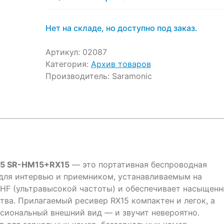
цена:
цена
11,890 ₽.
составляла
12,490 ₽.
Нет на складе, но доступно под заказ.
Артикул:
02087
Категория:
Архив товаров
Производитель:
Saramonic
15 SR-HM15+RX15
— это портативная беспроводная
для интервью и приемником, устанавливаемым на
UHF (ультравысокой частоты) и обеспечивает насыщен
тва. Прилагаемый ресивер RX15 компактен и легок, а
сиональный внешний вид — и звучит невероятно.