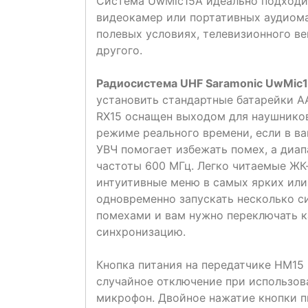
Система UwMic15A идеально подходит
видеокамер или портативных аудиома
полевых условиях, телевизионного ве
другого.
Радиосистема UHF Saramonic UwMic
установить стандартные батарейки АА
RX15 оснащен выходом для наушников
режиме реального времени, если в ва
УВЧ помогает избежать помех, а диа
частоты 600 МГц. Легко читаемые ЖК
интуитивные меню в самых ярких или 
одновременно запускать несколько с
помехами и вам нужно переключать 
синхронизацию.
Кнопка питания на передатчике HM15
случайное отключение при использов
микрофон. Двойное нажатие кнопки п