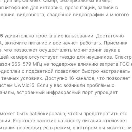
 для зеркальных камер, беззеркальных камер,
гнитофонов для интервью, презентаций, записи в
щания, видеоблога, свадебной видеографии и многого
15
удивительно проста в использовании. Достаточно
, включите питание и все начнет работать. Приемник
, что позволяет осуществлять мониторинг звука в
шей камере отсутствует гнездо для наушников. Спектр
пазон 555–579 МГц не подвержен влиянию запрета FCC 
-дисплеи с подсветкой позволяют быстро настраивать
темных условиях. Доступно 16 каналов, что позволяет
истем UwMic15. Если у вас возникли проблемы с
каналы, встроенный инфракрасный порт упрощает
 может быть заблокирована, чтобы предотвратить его
ании. Короткое нажатие на кнопку питания отключает
итания переводит ее в режим, в котором вы можете л