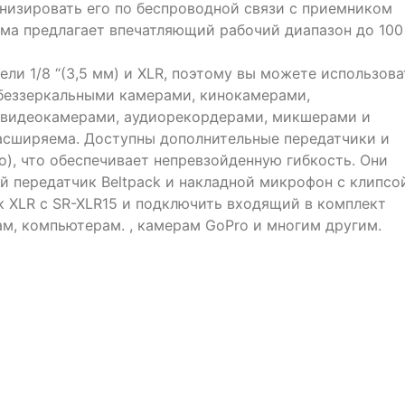
онизировать его по беспроводной связи с приемником
ема предлагает впечатляющий рабочий диапазон до 100
ели 1/8 “(3,5 мм) и XLR, поэтому вы можете использова
беззеркальными камерами, кинокамерами,
видеокамерами, аудиорекордерами, микшерами и
асширяема. Доступны дополнительные передатчики и
), что обеспечивает непревзойденную гибкость. Они
й передатчик Beltpack и накладной микрофон с клипсо
к XLR с SR-XLR15 и подключить входящий в комплект
м, компьютерам. , камерам GoPro и многим другим.