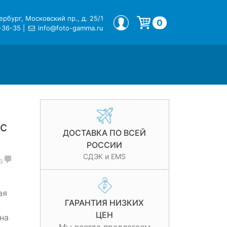
рбург, Московский пр., д. 25/1
МОЙ ПРОФИЛЬ
0
-36-35
|
info@foto-gamma.ru
Корзина пуста.
c
ДОСТАВКА ПО ВСЕЙ
РОССИИ
СДЭК и EMS
в
ая
ГАРАНТИЯ НИЗКИХ
ЦЕН
на