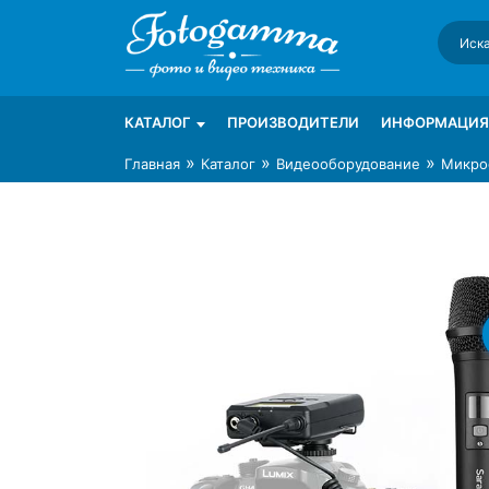
Skip
to
content
Интернет-магазин фототехники Foto-Ga
Магазин фотоаксессуаров foto-gamma.ru
КАТАЛОГ
ПРОИЗВОДИТЕЛИ
ИНФОРМАЦИЯ
»
»
»
Главная
Каталог
Видеооборудование
Микро