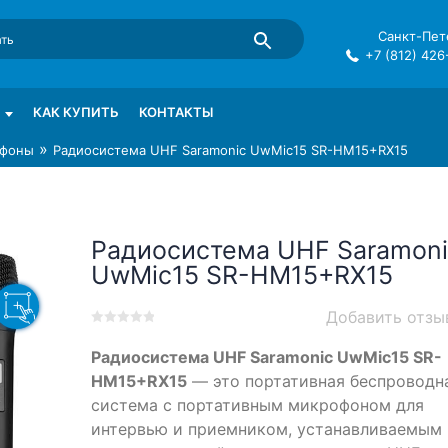
Санкт-Пете
+7 (812) 426
mma в СПб
КАК КУПИТЬ
КОНТАКТЫ
»
фоны
Радиосистема UHF Saramonic UwMic15 SR-HM15+RX15
Радиосистема UHF Saramoni
UwMic15 SR-HM15+RX15
Добавить отзы
0
5
0
Радиосистема UHF Saramonic UwMic15 SR-
out
of
HM15+RX15
— это портативная беспроводн
based
система с портативным микрофоном для
on
интервью и приемником, устанавливаемым 
customer