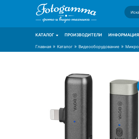
Skip
to
content
Интернет-магазин фототехники Foto-Ga
Магазин фотоаксессуаров foto-gamma.ru
КАТАЛОГ
ПРОИЗВОДИТЕЛИ
ИНФОРМАЦИЯ
»
»
»
Главная
Каталог
Видеооборудование
Микро