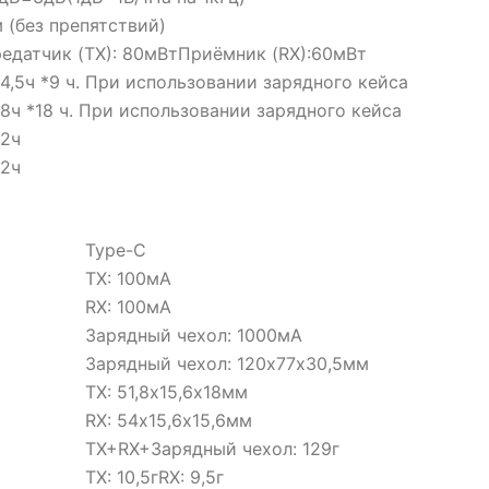
 (без препятствий)
едатчик (TX): 80мВтПриёмник (RX):60мВт
 4,5ч *9 ч. При использовании зарядного кейса
 8ч *18 ч. При использовании зарядного кейса
 2ч
 2ч
Type-С
TX: 100мА
RX: 100мА
Зарядный чехол: 1000мА
Зарядный чехол: 120х77х30,5мм
TX: 51,8х15,6х18мм
RX: 54х15,6х15,6мм
TX+RX+Зарядный чехол: 129г
TX: 10,5гRX: 9,5г