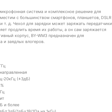
микрофонная система и комплексное решение для
овместим с большинством смартфонов, планшетов, DSLR
и т. д. Чехол для зарядки может заряжать передатчики
яет продлить время их работы, а он сам заряжается
ативный корпус, BY-WM3 предназначен для
а и заядлых влогеров.
ГГц
направленная
ц-20кГц (±3дБ)
1%
Гц
ит
Б и более
дБ±3дБ(1дБ=1В/1Па на 1кГц)