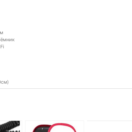
ом
иёмник
Fi
0см)
НЕТ НА СКЛАДЕ, 
ДОСТУПНО ПОД ЗА