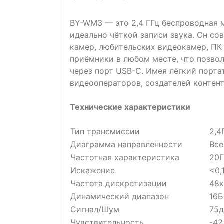
BY-WM3 — это 2,4 ГГц беспроводная 
идеально чёткой записи звука. Он с
камер, любительских видеокамер, ПК 
приёмники в любом месте, что позвол
через порт USB-C. Имея лёгкий порт
видеооператоров, создателей контент
Технические характеристики
Тип трансмиссии
2,4
Диаграмма направленности
Все
Частотная характеристика
20Г
Искажение
<0,
Частота дискретизации
48к
Динамический диапазон
16Б
Сигнал/Шум
75д
Чувствительность
-42