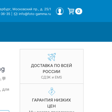
рбург, Московский пр., д. 25/1
МОЙ ПРОФИЛЬ
0
-36-35
|
info@foto-gamma.ru
Корзина пуста.
ДОСТАВКА ПО ВСЕЙ
ng
РОССИИ
СДЭК и EMS
в
, для
ГАРАНТИЯ НИЗКИХ
ЦЕН