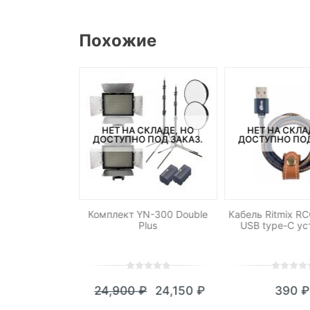
Похожие
НЕТ НА СКЛАДЕ, НО
НЕТ НА СКЛА
СКЛАДЕ, НО
ДОСТУПНО ПОД ЗАКАЗ.
ДОСТУПНО ПОД
ПОД ЗАКАЗ.
Комплект YN-300 Double
Кабель Ritmix R
B-LG500 для
Plus
USB type-C ус
ителя LG
0
5
0
0
5
0
24,900
₽
24,150
₽
390
₽
490
₽
out
out
Текущая
Первоначальная
of
of