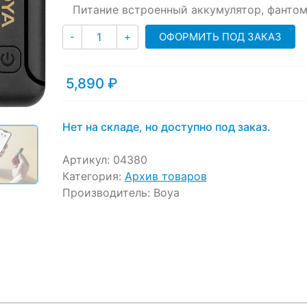
customer
Питание
встроенный аккумулятор, фанто
ratings
Количество
ОФОРМИТЬ ПОД ЗАКАЗ
-
+
5,890
₽
Нет на складе, но доступно под заказ.
Артикул:
04380
Категория:
Архив товаров
Производитель:
Boya