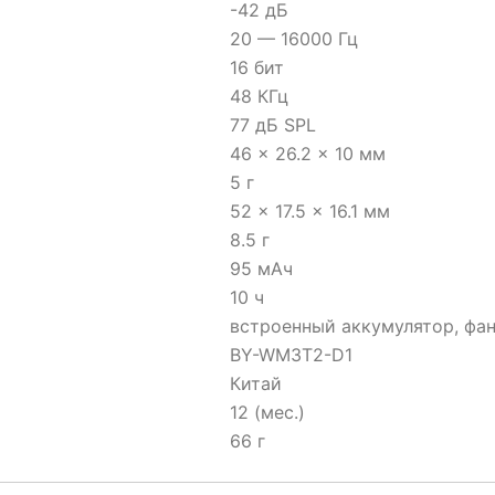
-42 дБ
20 — 16000 Гц
16 бит
48 КГц
77 дБ SPL
46 × 26.2 × 10 мм
5 г
52 × 17.5 × 16.1 мм
8.5 г
95 мАч
10 ч
встроенный аккумулятор, фа
BY-WM3T2-D1
Китай
12 (мес.)
66 г