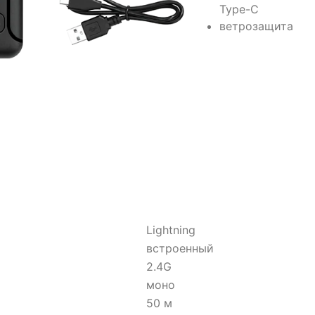
Type-C
ветрозащита
Lightning
встроенный
2.4G
моно
50 м