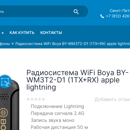
Санкт-Пете
+7 (812) 426
mma в СПб
КАК КУПИТЬ
КОНТАКТЫ
»
фоны
Радиосистема WiFi Boya BY-WM3T2-D1 (1TX+RX) apple lightni
Радиосистема WiFi Boya BY-
WM3T2-D1 (1TX+RX) apple
lightning
Добавить отзы
0
5
0
Подключение
Lightning
out
Передача сигнала
2.4G
of
Запись звука
моно
based
Рабочая дистанция
50 м
on