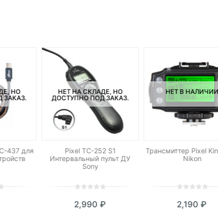
ДЕ, НО
НЕТ НА СКЛАДЕ, НО
НЕТ В НАЛИЧИ
 ЗАКАЗ.
ДОСТУПНО ПОД ЗАКАЗ.
CC-437 для
Pixel TC-252 S1
Трансмиттер Pixel Ki
тройств
Интервальный пульт ДУ
Nikon
Sony
0
5
0
0
5
0
2,990
₽
2,190
₽
out
out
of
of