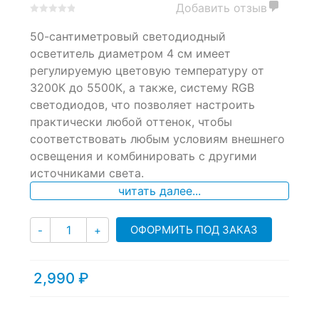
Добавить отзыв
0
5
0
50-сантиметровый светодиодный
out
of
осветитель диаметром 4 см имеет
based
регулируемую цветовую температуру от
on
3200К до 5500К, а также, систему RGB
customer
ratings
светодиодов, что позволяет настроить
практически любой оттенок, чтобы
соответствовать любым условиям внешнего
освещения и комбинировать с другими
источниками света.
читать далее...
Количество
ОФОРМИТЬ ПОД ЗАКАЗ
-
+
2,990
₽