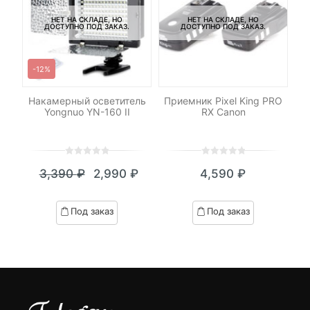
НЕТ НА СКЛАДЕ, НО
НЕТ НА СКЛАДЕ, НО
ДОСТУПНО ПОД ЗАКАЗ.
ДОСТУПНО ПОД ЗАКАЗ.
-12%
Накамерный осветитель
Приемник Pixel King PRO
Yongnuo YN-160 II
RX Canon
0
5
0
0
5
0
₽
3,390
₽
2,990
₽
4,590
₽
out
out
я
начальная
Текущая
Первоначальная
of
of
цена:
цена
based
based
Под заказ
Под заказ
on
on
₽.
вляла
2,990 ₽.
составляла
customer
customer
 ₽.
3,390 ₽.
ratings
ratings