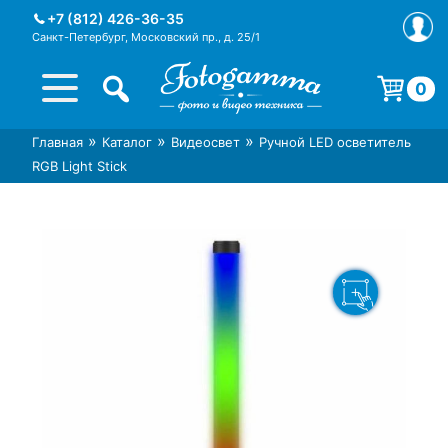
Skip
+7 (812) 426-36-35
to
Санкт-Петербург, Московский пр., д. 25/1
content
0
Корзина пуста.
»
»
»
Главная
Каталог
Видеосвет
Ручной LED осветитель
Интернет-магазин фототехники
Магазин фотоаксессуаров foto-
RGB Light Stick
Foto-Gamma в СПб
gamma.ru