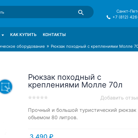
Санкт-Пете
+7 (812) 426
mma в СПб
КАК КУПИТЬ
КОНТАКТЫ
»
ическое оборудование
Рюкзак походный с креплениями Молле 7
Рюкзак походный с
креплениями Молле 70л
Добавить отзы
0
5
0
Прочный и большой туристический рюкзак
out
of
объемом 80 литров.
based
on
customer
3,490
₽