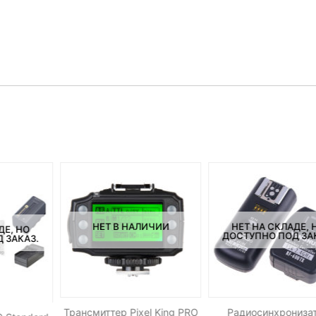
НЕТ В НАЛИЧИИ
НЕТ НА СКЛАДЕ, 
ДЕ, НО
ДОСТУПНО ПОД ЗА
 ЗАКАЗ.
Трансмиттер Pixel King PRO
Радиосинхрониза