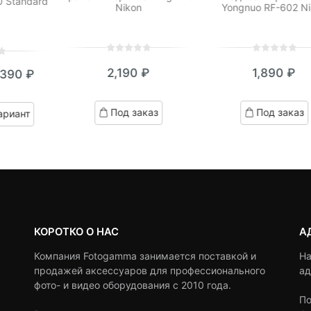
 Standard
Nikon
Yongnuo RF-602 N
0
5
0
0
5
0
2,190
₽
1,890
₽
,390
₽
out
out
кущая
ервоначальная
of
of
based
based
на:
ена
Под заказ
Под заказ
ариант
on
on
390 ₽.
оставляла
customer
customer
ratings
ratings
,670 ₽.
КОРОТКО О НАС
А
Компания Fotogamma занимается поставкой и
На
продажей аксессуаров для профессионального
ад
фото- и видео оборудования с 2010 года.
По