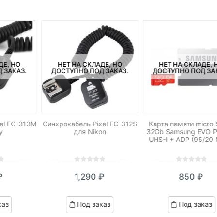
ДЕ, НО
НЕТ НА СКЛАДЕ, НО
НЕТ НА СКЛАДЕ, 
 ЗАКАЗ.
ДОСТУПНО ПОД ЗАКАЗ.
ДОСТУПНО ПОД ЗА
el FC-313M
Синхрокабель Pixel FC-312S
Карта памяти micro
y
для Nikon
32Gb Samsung EVO P
UHS-I + ADP (95/20 
0
5
0
0
5
0
₽
1,290
₽
850
₽
out
out
of
of
based
based
каз
Под заказ
Под заказ
on
on
customer
customer