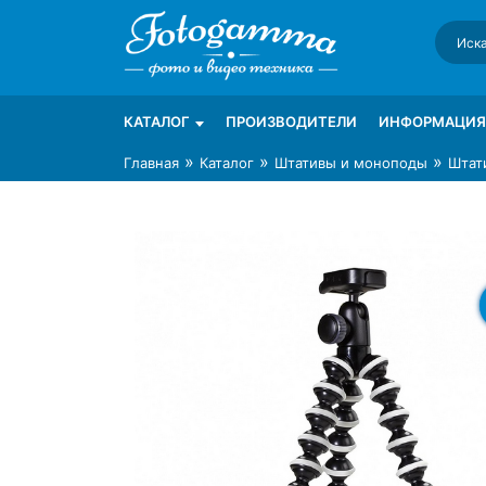
Skip
to
content
Интернет-магазин фототехники Foto-Ga
Магазин фотоаксессуаров foto-gamma.ru
КАТАЛОГ
ПРОИЗВОДИТЕЛИ
ИНФОРМАЦИЯ
»
»
»
Главная
Каталог
Штативы и моноподы
Штати