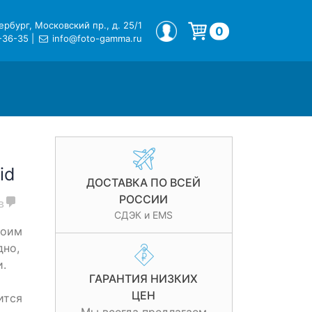
рбург, Московский пр., д. 25/1
МОЙ ПРОФИЛЬ
0
-36-35
|
info@foto-gamma.ru
Корзина пуста.
id
ДОСТАВКА ПО ВСЕЙ
РОССИИ
в
СДЭК и EMS
воим
дно,
.
ГАРАНТИЯ НИЗКИХ
ЦЕН
ится