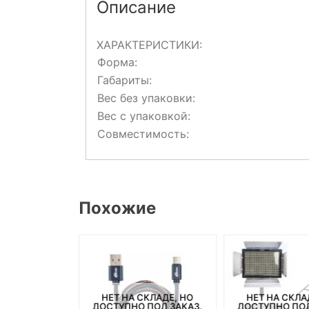
Описание
ХАРАКТЕРИСТИКИ:
Форма:
Габариты:
Вес без упаковки:
Вес с упаковкой:
Совместимость:
Похожие
СКЛАДЕ, НО
НЕТ НА СКЛАДЕ, НО
НЕТ НА СКЛА
ПОД ЗАКАЗ.
ДОСТУПНО ПОД ЗАКАЗ.
ДОСТУПНО ПОД