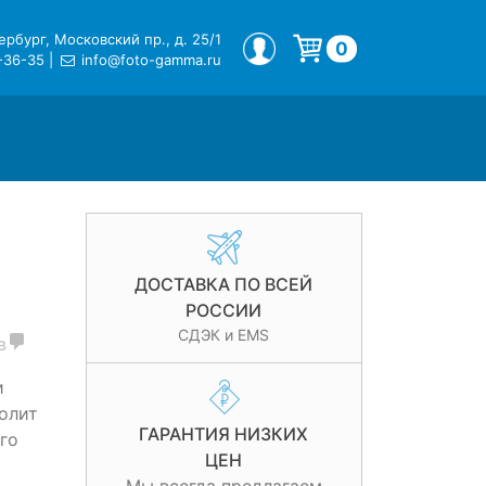
рбург, Московский пр., д. 25/1
МОЙ ПРОФИЛЬ
0
-36-35
|
info@foto-gamma.ru
Корзина пуста.
ДОСТАВКА ПО ВСЕЙ
РОССИИ
СДЭК и EMS
в
и
олит
ГАРАНТИЯ НИЗКИХ
го
ЦЕН