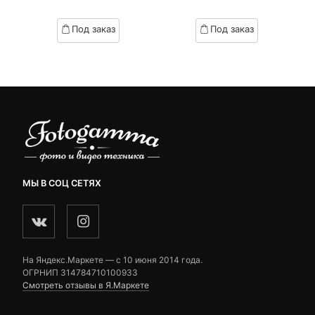
Текущая
Первоначал
of
of
цена:
цена
based
based
Под заказ
Под заказ
on
on
300 ₽.
составляла
customer
customer
2,490 ₽.
ratings
ratings
МЫ В СОЦ СЕТЯХ
На Яндекс.Маркете — c 10 июня 2014 года.
ОГРНИП 314784710100933
Смотреть отзывы в Я.Маркете