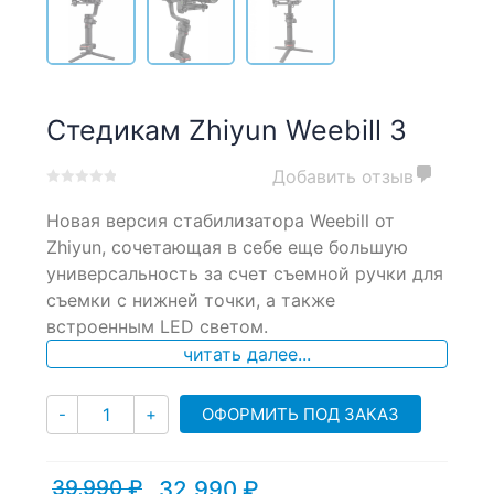
Стедикам Zhiyun Weebill 3
Добавить отзыв
0
5
0
Новая версия стабилизатора Weebill от
out
of
Zhiyun, сочетающая в себе еще большую
based
универсальность за счет съемной ручки для
on
съемки с нижней точки, а также
customer
ratings
встроенным LED светом.
читать далее...
Количество
ОФОРМИТЬ ПОД ЗАКАЗ
-
+
39,990
₽
32,990
₽
Текущая
Первоначальная