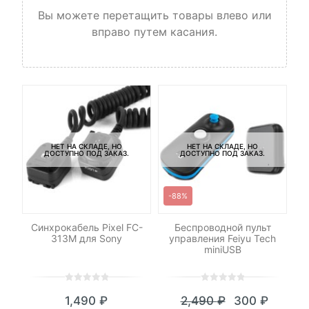
Вы можете перетащить товары влево или
вправо путем касания.
НЕТ НА СКЛАДЕ, НО
НЕТ НА СКЛАДЕ, НО
ДОСТУПНО ПОД ЗАКАЗ.
ДОСТУПНО ПОД ЗАКАЗ.
-88%
-
для
Синхрокабель Pixel FC-
Беспроводной пульт
К
в
313M для Sony
управления Feiyu Tech
miniUSB
0
5
0
0
5
0
1,490
₽
2,490
₽
300
₽
out
out