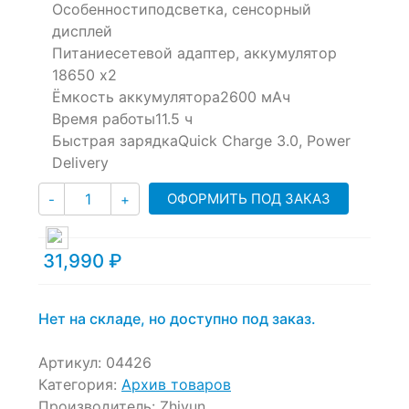
0
5
0
Особенности
подсветка, сенсорный
out
дисплей
of
Питание
сетевой адаптер, аккумулятор
based
18650 х2
on
customer
Ёмкость аккумулятора
2600 мАч
ratings
Время работы
11.5 ч
Быстрая зарядка
Quick Charge 3.0, Power
Delivery
Количество
ОФОРМИТЬ ПОД ЗАКАЗ
-
+
31,990
₽
Нет на складе, но доступно под заказ.
Артикул:
04426
Категория:
Архив товаров
Производитель:
Zhiyun