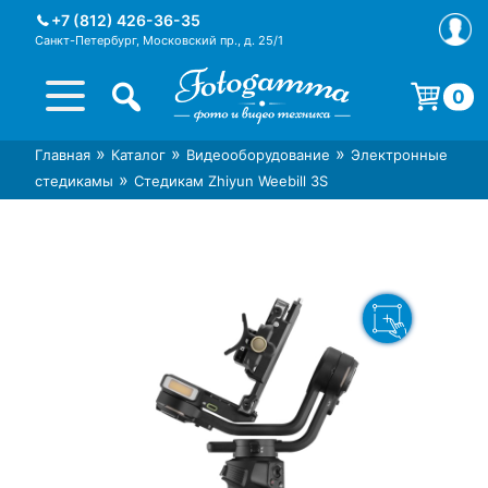
Skip
+7 (812) 426-36-35
to
Санкт-Петербург, Московский пр., д. 25/1
content
0
Корзина пуста.
»
»
»
Главная
Каталог
Видеооборудование
Электронные
Интернет-магазин фототехники
Магазин фотоаксессуаров foto-
»
стедикамы
Стедикам Zhiyun Weebill 3S
Foto-Gamma в СПб
gamma.ru