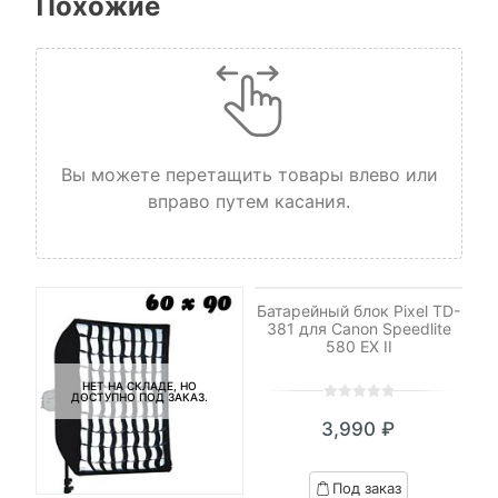
Похожие
Вы можете перетащить товары влево или
вправо путем касания.
НЕТ НА СКЛАДЕ, НО
ДОСТУПНО ПОД ЗАКАЗ.
Батарейный блок Pixel TD-
381 для Canon Speedlite
580 EX II
НЕТ НА СКЛАДЕ, НО
ДОСТУПНО ПОД ЗАКАЗ.
0
5
0
3,990
₽
out
of
based
Под заказ
on