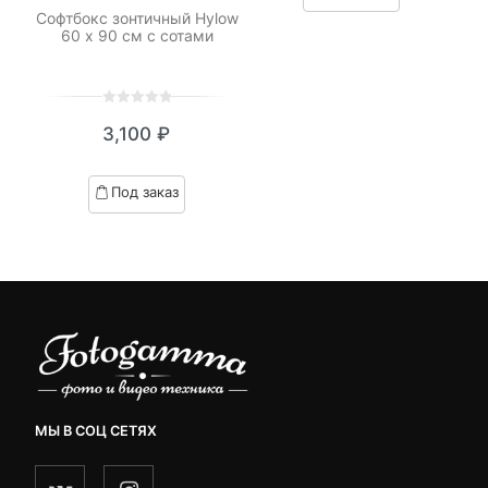
LED
Софтбокс зонтичный Hylow
П
customer
о
60 х 90 см с сотами
ratings
0
5
0
3,100
₽
out
of
based
Под заказ
on
customer
ratings
МЫ В СОЦ СЕТЯХ