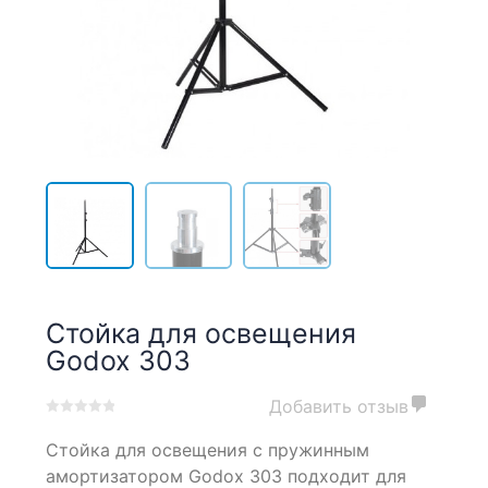
Стойка для освещения
Godox 303
Добавить отзыв
0
5
0
Стойка для освещения с пружинным
out
of
амортизатором Godox 303 подходит для
based