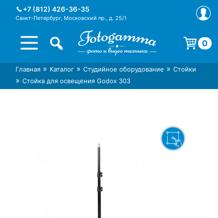
Skip
+7 (812) 426-36-35
to
Санкт-Петербург, Московский пр., д. 25/1
content
0
Корзина пуста.
»
»
»
Главная
Каталог
Студийное оборудование
Стойки
Интернет-магазин фототехники
Магазин фотоаксессуаров foto-
»
Стойка для освещения Godox 303
Foto-Gamma в СПб
gamma.ru