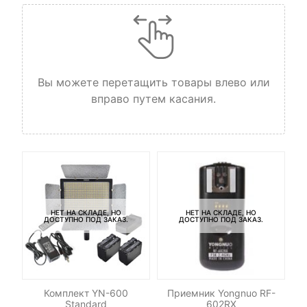
Вы можете перетащить товары влево или
вправо путем касания.
НЕТ НА СКЛАДЕ, НО
НЕТ НА СКЛАДЕ, НО
ДОСТУПНО ПОД ЗАКАЗ.
ДОСТУПНО ПОД ЗАКАЗ.
ДУ
Комплект YN-600
Приемник Yongnuo RF-
Standard
602RX