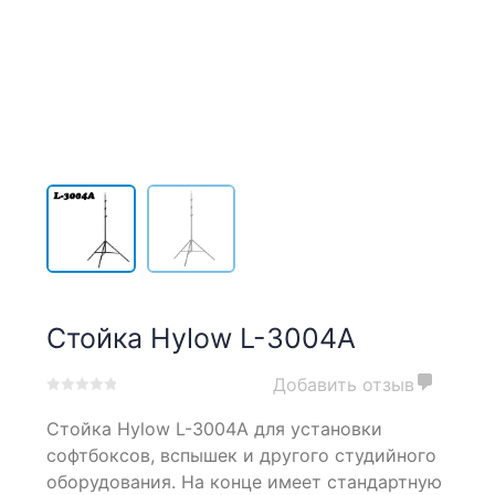
Стойка Hylow L-3004A
Добавить отзыв
0
5
0
Стойка Hylow L-3004A для установки
out
of
софтбоксов, вспышек и другого студийного
based
оборудования. На конце имеет стандартную
on