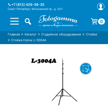
Skip
+7 (812) 426-36-35
to
Санкт-Петербург, Московский пр., д. 25/1
content
0
Корзина пуста.
»
»
»
Главная
Каталог
Студийное оборудование
Стойки
Интернет-магазин фототехники
Магазин фотоаксессуаров foto-
»
Стойка Hylow L-3004A
Foto-Gamma в СПб
gamma.ru