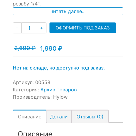
резьбу 1/4″.
customer
ratings
читать далее...
Количество
ОФОРМИТЬ ПОД ЗАКАЗ
-
+
2,690
₽
1,990
₽
Текущая
Первоначальная
цена:
цена
1,990 ₽.
составляла
2,690 ₽.
Нет на складе, но доступно под заказ.
Артикул:
00558
Категория:
Архив товаров
Производитель:
Hylow
Описание
Детали
Отзывы (0)
Описание