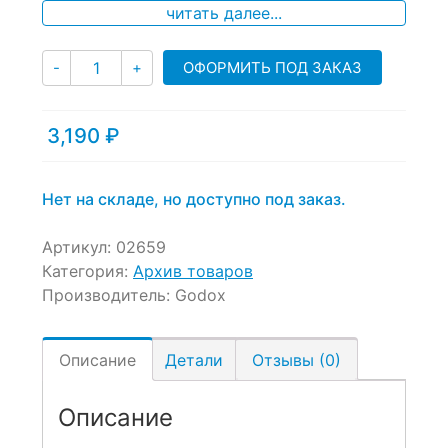
читать далее...
customer
ratings
Количество
ОФОРМИТЬ ПОД ЗАКАЗ
-
+
3,190
₽
Нет на складе, но доступно под заказ.
Артикул:
02659
Категория:
Архив товаров
Производитель:
Godox
Описание
Детали
Отзывы (0)
Описание