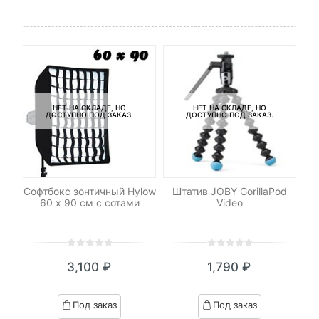
НЕТ НА СКЛАДЕ, НО
НЕТ НА СКЛАДЕ, НО
ДОСТУПНО ПОД ЗАКАЗ.
ДОСТУПНО ПОД ЗАКАЗ.
-
DHC
Софтбокс зонтичный Hylow
Штатив JOBY GorillaPod
 V2
60 х 90 см с сотами
Video
/s)
с
0
5
0
0
5
0
3,100
₽
1,790
₽
out
out
of
of
based
based
Под заказ
Под заказ
on
on