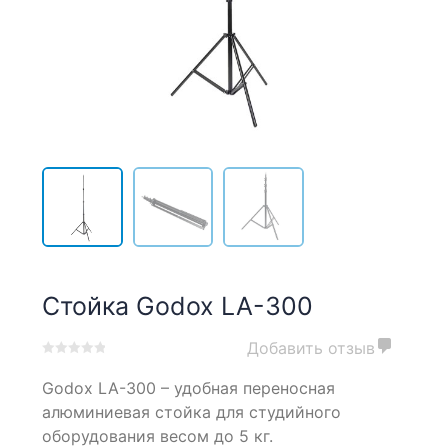
Стойка Godox LA-300
Добавить отзыв
0
5
0
Godox LA-300 – удобная переносная
out
of
алюминиевая стойка для студийного
based
оборудования весом до 5 кг.
on