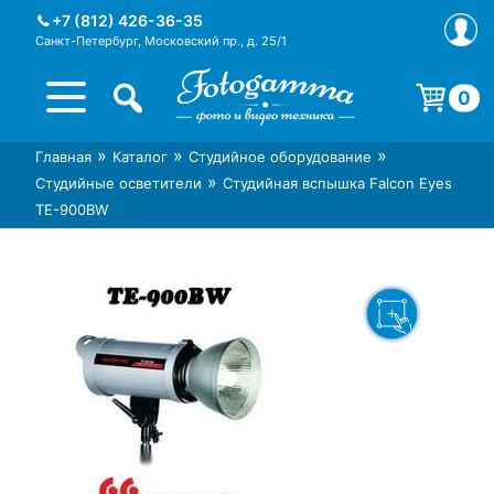
Skip
+7 (812) 426-36-35
to
Санкт-Петербург, Московский пр., д. 25/1
content
0
Корзина пуста.
»
»
»
Главная
Каталог
Студийное оборудование
Интернет-магазин фототехники
Магазин фотоаксессуаров foto-
»
Студийные осветители
Студийная вспышка Falcon Eyes
Foto-Gamma в СПб
gamma.ru
TE-900BW