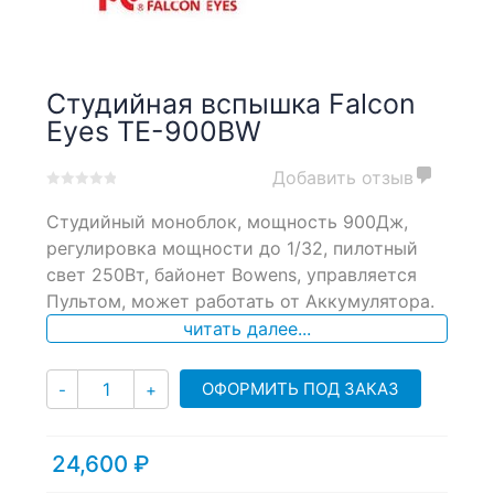
Студийная вспышка Falcon
Eyes TE-900BW
Добавить отзыв
0
5
0
Cтудийный моноблок, мощность 900Дж,
out
of
регулировка мощности до 1/32, пилотный
based
свет 250Вт, байонет Bowens, управляется
on
Пультом, может работать от Аккумулятора.
customer
ratings
читать далее...
Количество
ОФОРМИТЬ ПОД ЗАКАЗ
-
+
24,600
₽