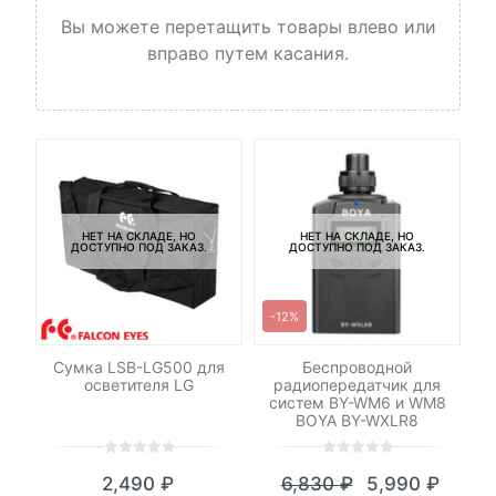
Вы можете перетащить товары влево или
вправо путем касания.
Ба
3
НЕТ НА СКЛАДЕ, НО
НЕТ НА СКЛАДЕ, НО
ДОСТУПНО ПОД ЗАКАЗ.
ДОСТУПНО ПОД ЗАКАЗ.
-12%
ng
Сумка LSB-LG500 для
Беспроводной
осветителя LG
радиопередатчик для
систем BY-WM6 и WM8
BOYA BY-WXLR8
0
5
0
0
5
0
2,490
₽
6,830
₽
5,990
₽
out
out