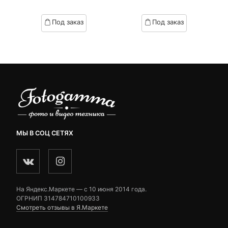
Текущая
Первоначал
of
of
цена:
цена
based
based
Под заказ
Под заказ
on
on
5,990 ₽.
составляла
customer
customer
6,830 ₽.
ratings
ratings
МЫ В СОЦ СЕТЯХ
На Яндекс.Маркете — c 10 июня 2014 года.
ОГРНИП 314784710100933
Смотреть отзывы в Я.Маркете