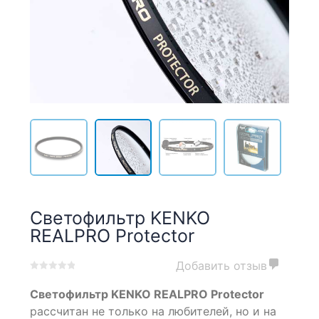
Светофильтр KENKO
REALPRO Protector
Добавить отзыв
0
5
0
Светофильтр KENKO REALPRO Protector
out
of
рассчитан не только на любителей, но и на
based