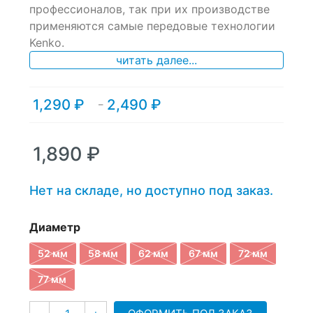
профессионалов, так при их производстве
on
применяются самые передовые технологии
customer
ratings
Kenko.
читать далее...
1,290
₽
2,490
₽
Диапазон
–
цен:
1,290 ₽
–
1,890
₽
2,490 ₽
Нет на складе, но доступно под заказ.
Диаметр
52 мм
58 мм
62 мм
67 мм
72 мм
77 мм
Количество