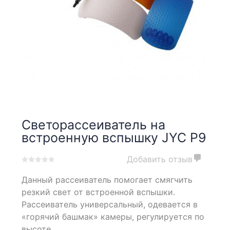
Светорассеиватель на
встроенную вспышку JYC P9
Добавить отзыв
0
5
0
Данный рассеиватель помогает смягчить
out
of
резкий свет от встроенной вспышки.
based
Рассеиватель универсальный, одевается в
on
«горячий башмак» камеры, регулируется по
customer
ratings
высоте.