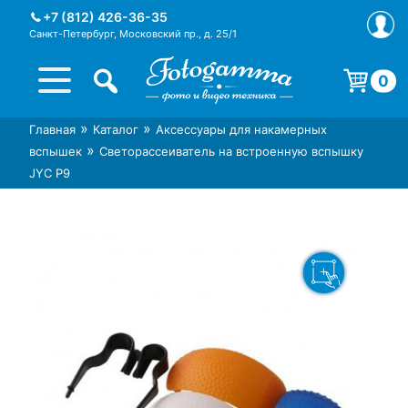
Skip
+7 (812) 426-36-35
to
Санкт-Петербург, Московский пр., д. 25/1
content
0
Корзина пуста.
»
»
Главная
Каталог
Аксессуары для накамерных
Интернет-магазин фототехники
Магазин фотоаксессуаров foto-
»
вспышек
Светорассеиватель на встроенную вспышку
Foto-Gamma в СПб
gamma.ru
JYC P9