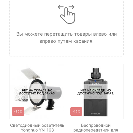
Вы можете перетащить товары влево или
вправо путем касания.
НЕТ НА СКЛАДЕ, НО
НЕТ НА СКЛАДЕ, НО
ДОСТУПНО ПОД ЗАКАЗ.
ДОСТУПНО ПОД ЗАКАЗ.
-32%
-12%
RO
Светодиодный осветитель
Беспроводной
Yongnuo YN-168
радиопередатчик для