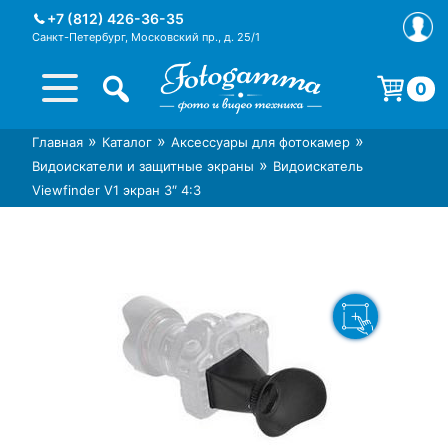
Skip
+7 (812) 426-36-35
to
Санкт-Петербург, Московский пр., д. 25/1
content
0
Корзина пуста.
»
»
»
Главная
Каталог
Аксессуары для фотокамер
Интернет-магазин фототехники
Магазин фотоаксессуаров foto-
»
Видоискатели и защитные экраны
Видоискатель
Foto-Gamma в СПб
gamma.ru
Viewfinder V1 экран 3″ 4:3