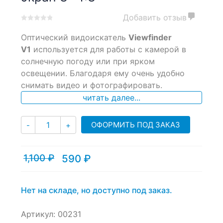
Добавить отзыв
0
5
0
Оптический видоискатель
Viewfinder
out
of
V1
используется для работы с камерой в
based
солнечную погоду или при ярком
on
освещении. Благодаря ему очень удобно
customer
ratings
снимать видео и фотографировать.
читать далее...
Количество
ОФОРМИТЬ ПОД ЗАКАЗ
-
+
1,100
₽
590
₽
Текущая
Первоначальная
цена:
цена
590 ₽.
составляла
1,100 ₽.
Нет на складе, но доступно под заказ.
Артикул:
00231