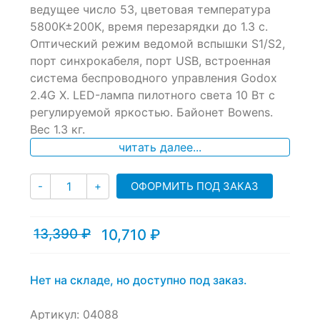
of
ведущее число 53, цветовая температура
based
5800K±200K, время перезарядки до 1.3 с.
on
Оптический режим ведомой вспышки S1/S2,
customer
ratings
порт синхрокабеля, порт USB, встроенная
система беспроводного управления Godox
2.4G X. LED-лампа пилотного света 10 Вт с
регулируемой яркостью. Байонет Bowens.
Вес 1.3 кг.
читать далее...
Количество
ОФОРМИТЬ ПОД ЗАКАЗ
-
+
13,390
₽
10,710
₽
Текущая
Первоначальная
цена:
цена
10,710 ₽.
составляла
13,390 ₽.
Нет на складе, но доступно под заказ.
Артикул:
04088