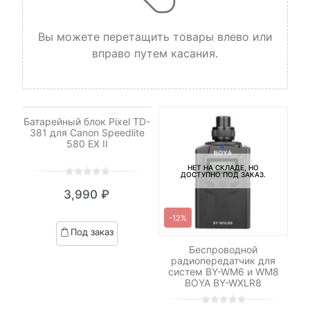
Вы можете перетащить товары влево или
вправо путем касания.
НЕТ НА СКЛАДЕ, НО
ДОСТУПНО ПОД ЗАКАЗ.
Батарейный блок Pixel TD-
381 для Canon Speedlite
580 EX II
НЕТ НА СКЛАДЕ, НО
ДОСТУПНО ПОД ЗАКАЗ.
0
5
0
3,990
₽
out
of
-12%
based
И
Под заказ
on
DHC
Беспроводной
customer
 V2
радиопередатчик для
ratings
/s)
систем BY-WM6 и WM8
BOYA BY-WXLR8