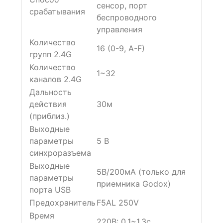
сенсор, порт
срабатывания
беспроводного
управления
Количество
16 (0-9, A-F)
групп 2.4G
Количество
1~32
каналов 2.4G
Дальность
действия
30м
(приблиз.)
Выходные
параметры
5 В
синхроразъема
Выходные
5В/200мА (только для
параметры
приемника Godox)
порта USB
Предохранитель
F5AL 250V
Время
220В: 0.1~1.3с