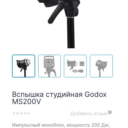
Вспышка студийная Godox
MS200V
Добавить отзыв
0
5
0
Импульсный моноблок, мощность 200 Дж,
out