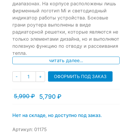
диапазонах. На корпусе расположены лишь
customer
ratings
фирменный логотип Mi и светодиодный
индикатор работы устройства. Боковые
грани роутера выполнены в виде
радиаторной решетки, которые являются не
только элементами дизайна, но и выполняют
полезную функцию по отводу и рассеивания
тепла.
читать далее...
Количество
ОФОРМИТЬ ПОД ЗАКАЗ
-
+
5,990
₽
5,790
₽
Текущая
Первоначальная
цена:
цена
5,790 ₽.
составляла
5,990 ₽.
Нет на складе, но доступно под заказ.
Артикул:
01175