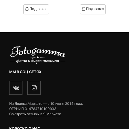
цена:
цена
based
based
Под заказ
Под заказ
on
on
.
вляла
5,990 ₽.
составляла
customer
customer
₽.
6,830 ₽.
ratings
ratings
МЫ В СОЦ СЕТЯХ
На Яндекс.Маркете — c 10 июня 2014 года.
ОГРНИП 314784710100933
Смотреть отзывы в Я.Маркете
КОРОТКО О НАС