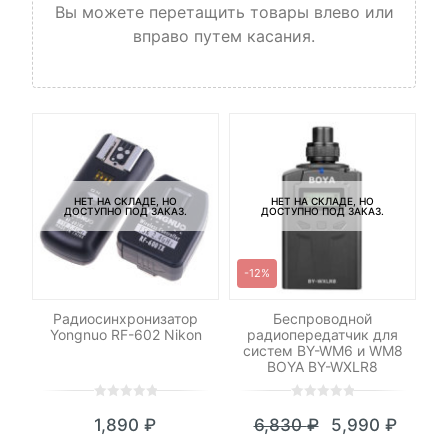
Вы можете перетащить товары влево или
вправо путем касания.
НЕТ НА СКЛАДЕ, НО
НЕТ НА СКЛАДЕ, НО
ДОСТУПНО ПОД ЗАКАЗ.
ДОСТУПНО ПОД ЗАКАЗ.
-12%
ель
Радиосинхронизатор
Беспроводной
Yongnuo RF-602 Nikon
радиопередатчик для
систем BY-WM6 и WM8
BOYA BY-WXLR8
0
5
0
0
5
0
₽
1,890
₽
6,830
₽
5,990
₽
out
out
я
начальная
Текущая
Первоначал
of
of