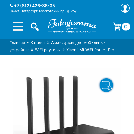
Skip
+7 (812) 426-36-35
to
Санкт-Петербург, Московский пр., д. 25/1
content
0
Корзина пуста.
»
»
Главная
Каталог
Аксессуары для мобильных
Интернет-магазин фототехники
Магазин фотоаксессуаров foto-
»
»
устройств
WIFI роутеры
Xiaomi Mi WiFi Router Pro
Foto-Gamma в СПб
gamma.ru