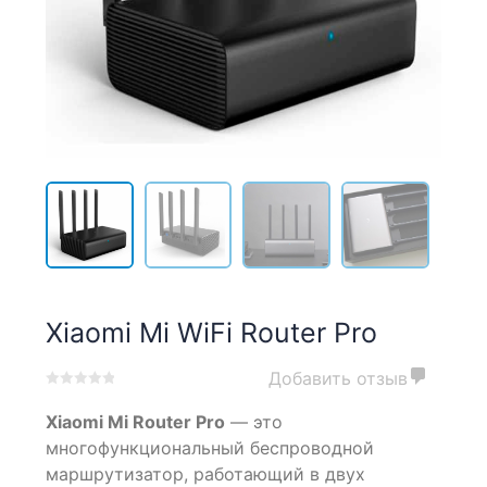
Xiaomi Mi WiFi Router Pro
Добавить отзыв
0
5
0
Xiaomi Mi Router Pro
— это
out
of
многофункциональный беспроводной
based
маршрутизатор, работающий в двух
on