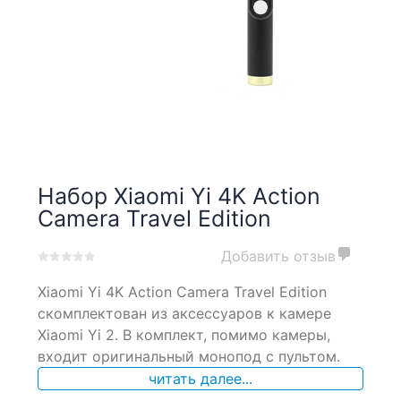
Набор Xiaomi Yi 4K Action
Camera Travel Edition
Добавить отзыв
0
5
0
Xiaomi Yi 4K Action Camera Travel Edition
out
of
скомплектован из аксессуаров к камере
based
Xiaomi Yi 2. В комплект, помимо камеры,
on
входит оригинальный монопод с пультом.
customer
ratings
читать далее...