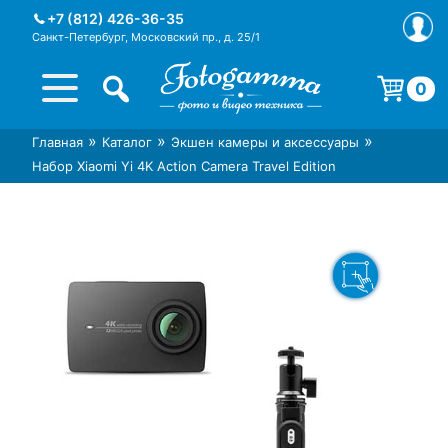
Skip
+7 (812) 426-36-35
to
Санкт-Петербург, Московский пр., д. 25/1
content
0
Корзина пуста.
»
»
»
Главная
Каталог
Экшен камеры и аксессуары
Интернет-магазин фототехники
Магазин фотоаксессуаров foto-
Набор Xiaomi Yi 4K Action Camera Travel Edition
Foto-Gamma в СПб
gamma.ru