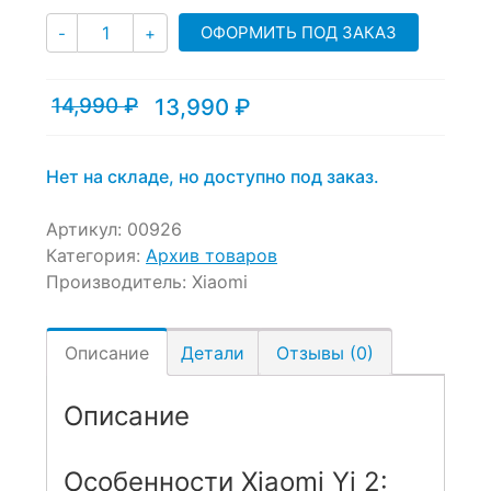
Количество
ОФОРМИТЬ ПОД ЗАКАЗ
-
+
14,990
₽
13,990
₽
Текущая
Первоначальная
цена:
цена
13,990 ₽.
составляла
14,990 ₽.
Нет на складе, но доступно под заказ.
Артикул:
00926
Категория:
Архив товаров
Производитель:
Xiaomi
Описание
Детали
Отзывы (0)
Описание
Особенности Xiaomi Yi 2: