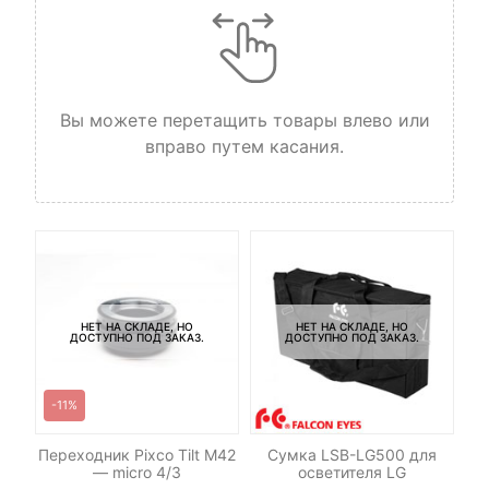
Вы можете перетащить товары влево или
вправо путем касания.
НЕТ НА СКЛАДЕ, НО
НЕТ НА СКЛАДЕ, НО
ДОСТУПНО ПОД ЗАКАЗ.
ДОСТУПНО ПОД ЗАКАЗ.
-11%
le
Переходник Pixco Tilt M42
Сумка LSB-LG500 для
С
— micro 4/3
осветителя LG