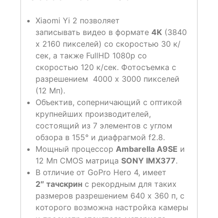
Xiaomi Yi 2 позволяет
записывать видео в формате
4K
(3840
x 2160 пикселей) со скоростью 30 к/
сек, а также FullHD 1080p со
скоростью 120 к/сек. Фотосъемка с
разрешением 4000 x 3000 пикселей
(12 Мп).
Объектив, соперничающий с оптикой
крупнейших производителей,
состоящий из 7 элементов с углом
обзора в 155° и диафрагмой f2.8.
Мощный процессор
Ambarella A9SE
и
12 Мп CMOS матрица
SONY IMX377
.
В отличие от GoPro Hero 4, имеет
2″ тачскрин
с рекордным для таких
размеров разрешением 640 x 360 п, с
которого возможна настройка камеры