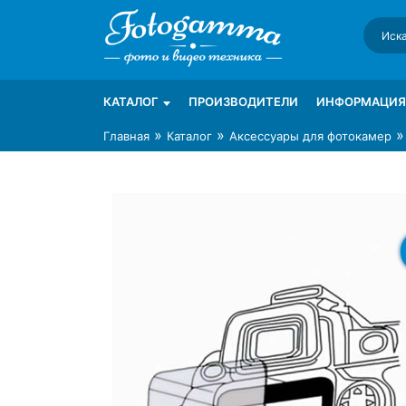
Skip
to
content
Интернет-магазин фототехники Foto-Ga
Магазин фотоаксессуаров foto-gamma.ru
КАТАЛОГ
ПРОИЗВОДИТЕЛИ
ИНФОРМАЦИЯ
»
»
Главная
Каталог
Аксессуары для фотокамер