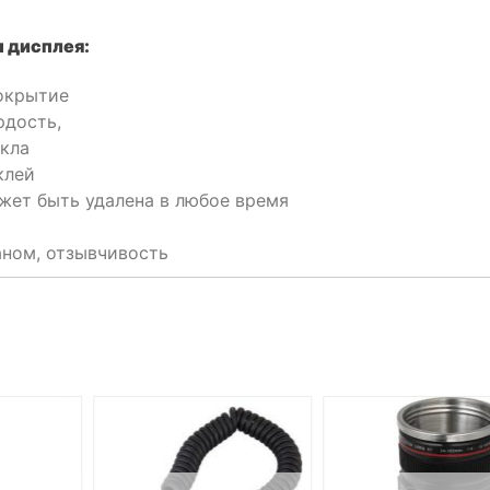
 дисплея:
покрытие
рдость,
екла
клей
ожет быть удалена в любое время
аном, отзывчивость