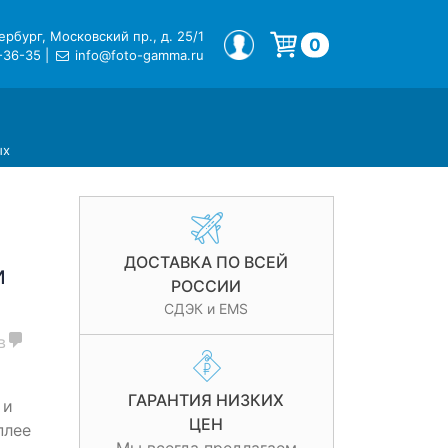
рбург, Московский пр., д. 25/1
МОЙ ПРОФИЛЬ
0
-36-35
|
info@foto-gamma.ru
Корзина пуста.
ых
ДОСТАВКА ПО ВСЕЙ
и
РОССИИ
СДЭК и EMS
в
ГАРАНТИЯ НИЗКИХ
 и
ЦЕН
плее