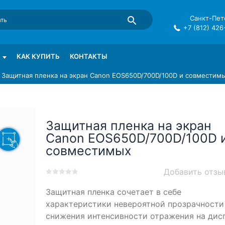
Санкт-Пете
+7 (812) 426
mma в СПб
КАК КУПИТЬ
КОНТАКТЫ
»
Защитная пленка на экран Canon EOS650D/700D/100D и совместим
Защитная пленка на экран
Canon EOS650D/700D/100D 
совместимых
Добавить отзы
0
5
0
Защитная пленка сочетает в себе
out
of
характеристики невероятной прозрачности
based
снижения интенсивности отражения на дис
on