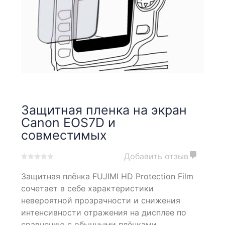
Защитная пленка на экран
Canon EOS7D и
совместимых
Добавить отзыв
0
5
0
Защитная плёнка FUJIMI HD Protection Film
out
of
сочетает в себе характеристики
based
невероятной прозрачности и снижения
on
интенсивности отражения на дисплее по
customer
ratings
сравнению с обычными плёнками.