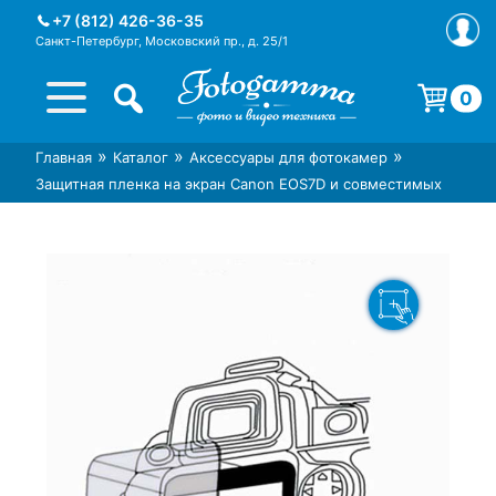
Skip
+7 (812) 426-36-35
to
Санкт-Петербург, Московский пр., д. 25/1
content
0
Корзина пуста.
»
»
»
Главная
Каталог
Аксессуары для фотокамер
Интернет-магазин фототехники
Магазин фотоаксессуаров foto-
Защитная пленка на экран Canon EOS7D и совместимых
Foto-Gamma в СПб
gamma.ru