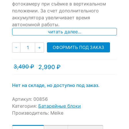
фотокамеру при съёмке в вертикальном
on
положении. За счет дополнительного
customer
ratings
аккумулятора увеличивает время
автономной работы.
читать далее...
Количество
ОФОРМИТЬ ПОД ЗАКАЗ
-
+
3,490
₽
2,990
₽
Текущая
Первоначальная
цена:
цена
2,990 ₽.
составляла
3,490 ₽.
Нет на складе, но доступно под заказ.
Артикул:
00856
Категория:
Батарейные блоки
Производитель:
Meike