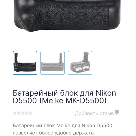
Батарейный блок для Nikon
D5500 (Meike MK-D5500)
Добавить отзыв
0
5
0
Батарейный блок Meike для Nikon D5500
out
of
позволяет более удобно держать
based