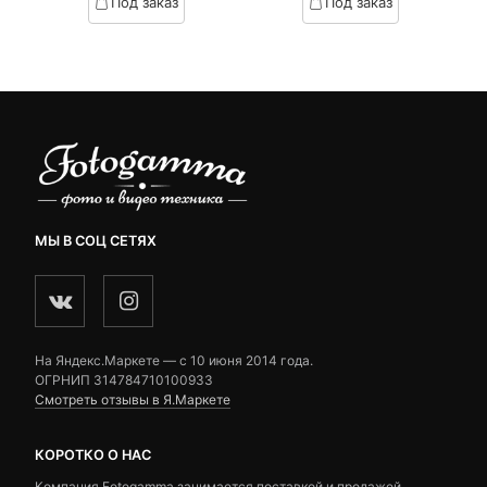
Под заказ
Под заказ
on
on
2,990 ₽.
составляла
customer
customer
3,850 ₽.
ratings
ratings
МЫ В СОЦ СЕТЯХ
На Яндекс.Маркете — c 10 июня 2014 года.
ОГРНИП 314784710100933
Смотреть отзывы в Я.Маркете
КОРОТКО О НАС
Компания Fotogamma занимается поставкой и продажей