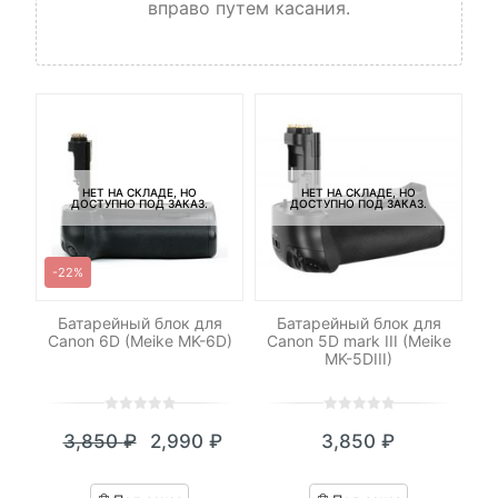
вправо путем касания.
НЕТ НА СКЛАДЕ, НО
НЕТ НА СКЛАДЕ, НО
ДОСТУПНО ПОД ЗАКАЗ.
ДОСТУПНО ПОД ЗАКАЗ.
-22%
ke
Батарейный блок для
Батарейный блок для
Canon 6D (Meike MK-6D)
Canon 5D mark III (Meike
N
)
MK-5DIII)
0
5
0
0
5
0
3,850
₽
2,990
₽
3,850
₽
out
out
Текущая
Первоначальная
of
of
цена:
цена
based
based