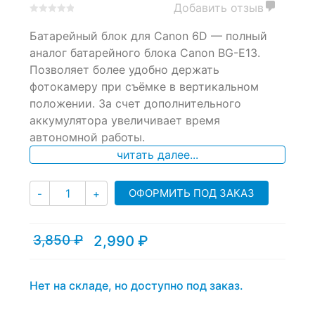
Добавить отзыв
0
5
0
Батарейный блок для Canon 6D — полный
out
of
аналог батарейного блока Canon BG-E13.
based
Позволяет более удобно держать
on
фотокамеру при съёмке в вертикальном
customer
ratings
положении. За счет дополнительного
аккумулятора увеличивает время
автономной работы.
читать далее...
Количество
ОФОРМИТЬ ПОД ЗАКАЗ
-
+
3,850
₽
2,990
₽
Текущая
Первоначальная
цена:
цена
2,990 ₽.
составляла
3,850 ₽.
Нет на складе, но доступно под заказ.