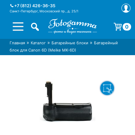
Skip
+7 (812) 426-36-35
to
Санкт-Петербург, Московский пр., д. 25/1
content
0
Корзина пуста.
»
»
»
Главная
Каталог
Батарейные блоки
Батарейный
Интернет-магазин фототехники
Магазин фотоаксессуаров foto-
блок для Canon 6D (Meike MK-6D)
Foto-Gamma в СПб
gamma.ru