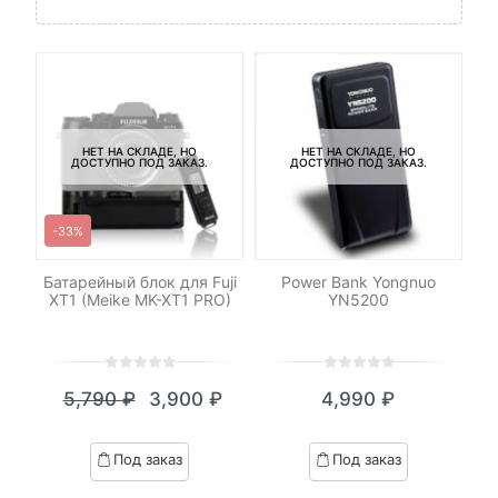
НЕТ НА СКЛАДЕ, НО
НЕТ НА СКЛАДЕ, НО
ДОСТУПНО ПОД ЗАКАЗ.
ДОСТУПНО ПОД ЗАКАЗ.
-33%
ke
Батарейный блок для Fuji
Power Bank Yongnuo
XT1 (Meike MK-XT1 PRO)
YN5200
Ni
)
0
5
0
0
5
0
5,790
₽
3,900
₽
4,990
₽
out
out
Текущая
Первоначальная
of
of
цена:
цена
based
based
Под заказ
Под заказ
on
on
3,900 ₽.
составляла
customer
customer