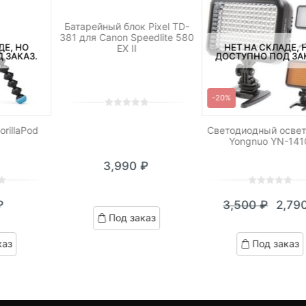
Батарейный блок Pixel TD-
381 для Canon Speedlite 580
ДЕ, НО
НЕТ НА СКЛАДЕ, 
EX II
 ЗАКАЗ.
ДОСТУПНО ПОД ЗА
-20%
0
5
0
out
rillaPod
Светодиодный освет
Yongnuo YN-141
of
based
3,990
₽
on
customer
ratings
0
5
0
₽
3,500
₽
2,79
out
Теку
Пер
Под заказ
of
цена:
цен
based
каз
Под заказ
on
2,790
сост
customer
3,50
ratings