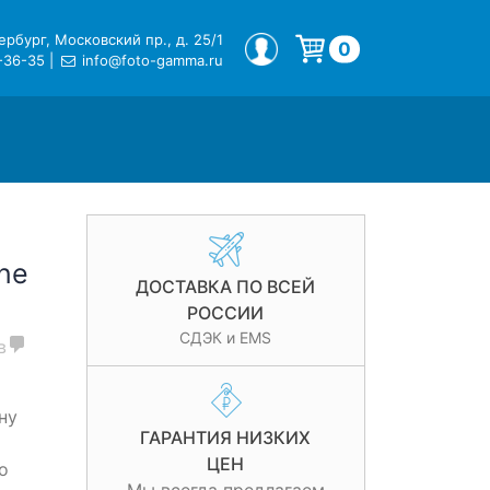
рбург, Московский пр., д. 25/1
МОЙ ПРОФИЛЬ
0
-36-35
|
info@foto-gamma.ru
Корзина пуста.
ne
ДОСТАВКА ПО ВСЕЙ
РОССИИ
СДЭК и EMS
в
ну
ГАРАНТИЯ НИЗКИХ
ЦЕН
о