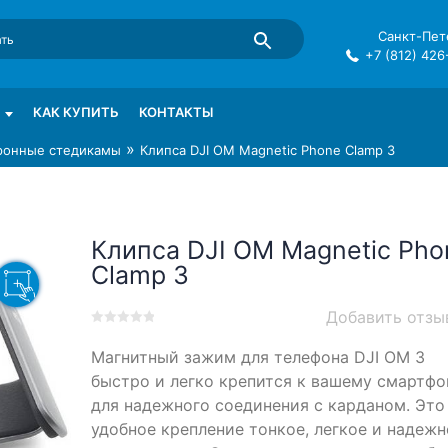
Санкт-Пете
+7 (812) 426
mma в СПб
КАК КУПИТЬ
КОНТАКТЫ
»
ронные стедикамы
Клипса DJI OM Magnetic Phone Clamp 3
Клипса DJI OM Magnetic Pho
Clamp 3
Добавить отзы
0
5
0
Магнитный зажим для телефона DJI OM 3
out
of
быстро и легко крепится к вашему смартфо
based
для надежного соединения с карданом. Это
on
удобное крепление тонкое, легкое и надежн
customer