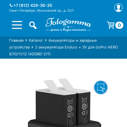
Skip
+7 (812) 426-36-35
to
Санкт-Петербург, Московский пр., д. 25/1
content
0
Корзина пуста.
»
»
Главная
Каталог
Аккумуляторы и зарядные
Интернет-магазин фототехники
Магазин фотоаксессуаров foto-
»
устройства
2 аккумулятора Enduro + ЗУ для GoPro HERO
Foto-Gamma в СПб
gamma.ru
9/10/11/12 (ADDBD-211)