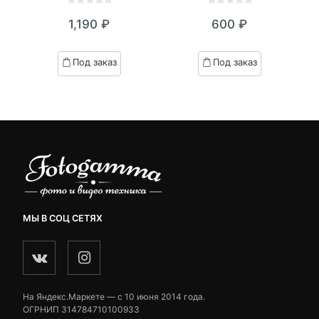
0
5
0
0
5
0
1,190
₽
600
₽
out
out
of
of
based
based
Под заказ
Под заказ
on
on
customer
customer
ratings
ratings
МЫ В СОЦ СЕТЯХ
На Яндекс.Маркете — c 10 июня 2014 года.
ОГРНИП 314784710100933