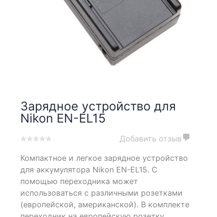
Зарядное устройство для
Nikon EN-EL15
Добавить отзыв
0
5
0
Компактное и легкое зарядное устройство
out
of
для аккумулятора Nikon EN-EL15. С
based
помощью переходника может
on
использоваться с различными розетками
customer
ratings
(европейской, американской). В комплекте
переходник на европейскую розетку.