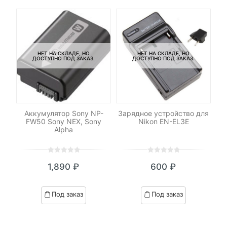
НЕТ НА СКЛАДЕ, НО
НЕТ НА СКЛАДЕ, НО
ДОСТУПНО ПОД ЗАКАЗ.
ДОСТУПНО ПОД ЗАКАЗ.
о
Аккумулятор Sony NP-
Зарядное устройство для
Ак
E6
FW50 Sony NEX, Sony
Nikon EN-EL3E
Alpha
0
5
0
0
5
0
1,890
₽
600
₽
out
out
of
of
based
based
Под заказ
Под заказ
on
on
customer
customer
ratings
ratings