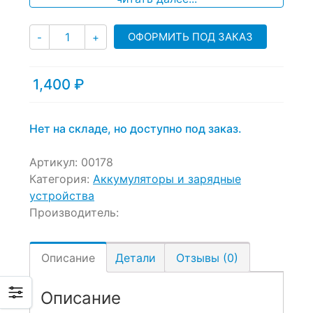
Количество
ОФОРМИТЬ ПОД ЗАКАЗ
-
+
1,400
₽
Нет на складе, но доступно под заказ.
Артикул:
00178
Категория:
Аккумуляторы и зарядные
устройства
Производитель:
Описание
Детали
Отзывы (0)
Описание