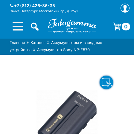
Skip
+7 (812) 426-36-35
to
Санкт-Петербург, Московский пр., д. 25/1
content
0
Корзина пуста.
»
»
Главная
Каталог
Аккумуляторы и зарядные
Интернет-магазин фототехники
Магазин фотоаксессуаров foto-
»
устройства
Аккумулятор Sony NP-F570
Foto-Gamma в СПб
gamma.ru