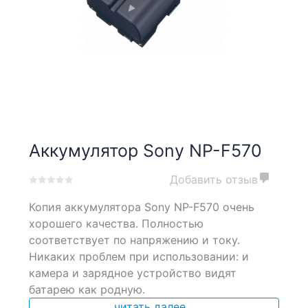
Аккумулятор Sony NP-F570
Добавить отзыв
0
5
0
Копия аккумулятора Sony NP-F570 очень
out
of
хорошего качества. Полностью
based
соответствует по напряжению и току.
on
Никаких проблем при использовании: и
customer
ratings
камера и зарядное устройство видят
батарею как родную.
читать далее...