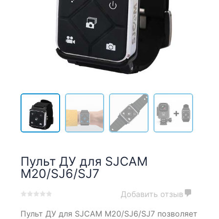
Пульт ДУ для SJCAM
M20/SJ6/SJ7
Добавить отзыв
0
5
0
Пульт ДУ для SJCAM M20/SJ6/SJ7 позволяет
out