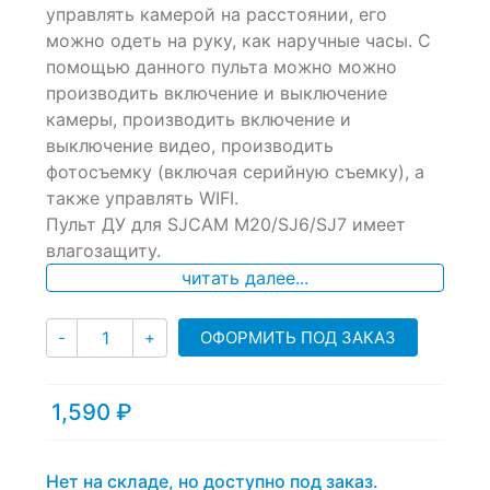
of
управлять камерой на расстоянии, его
based
можно одеть на руку, как наручные часы. С
on
помощью данного пульта можно можно
customer
ratings
производить включение и выключение
камеры, производить включение и
выключение видео, производить
фотосъемку (включая серийную съемку), а
также управлять WIFI.
Пульт ДУ для SJCAM M20/SJ6/SJ7 имеет
влагозащиту.
читать далее...
Количество
ОФОРМИТЬ ПОД ЗАКАЗ
-
+
1,590
₽
Нет на складе, но доступно под заказ.