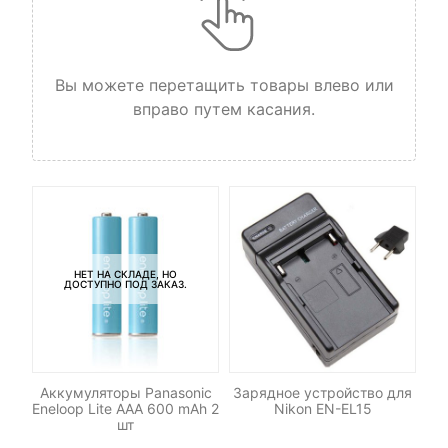
Вы можете перетащить товары влево или
вправо путем касания.
НЕТ НА СКЛАДЕ, НО
ДОСТУПНО ПОД ЗАКАЗ.
для
Аккумуляторы Panasonic
Зарядное устройство для
Eneloop Lite AAA 600 mAh 2
Nikon EN-EL15
шт