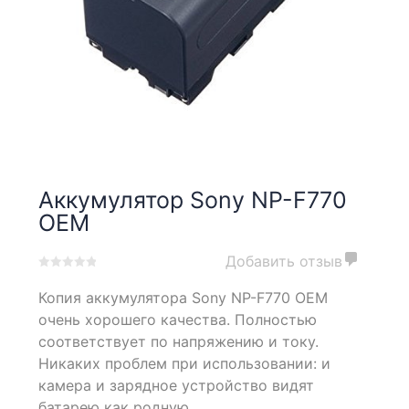
Аккумулятор Sony NP-F770
OEM
Добавить отзыв
0
5
0
Копия аккумулятора Sony NP-F770 OEM
out
of
очень хорошего качества. Полностью
based
соответствует по напряжению и току.
on
Никаких проблем при использовании: и
customer
ratings
камера и зарядное устройство видят
батарею как родную.