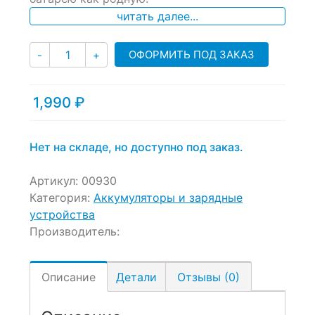
читать далее...
Количество
ОФОРМИТЬ ПОД ЗАКАЗ
-
+
1,990
₽
Нет на складе, но доступно под заказ.
Артикул:
00930
Категория:
Аккумуляторы и зарядные
устройства
Производитель:
Описание
Детали
Отзывы (0)