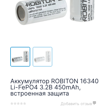
Аккумулятор ROBITON 16340
Li-FePO4 3.2В 450mAh,
встроенная защита
Добавить отзыв
0
5
0