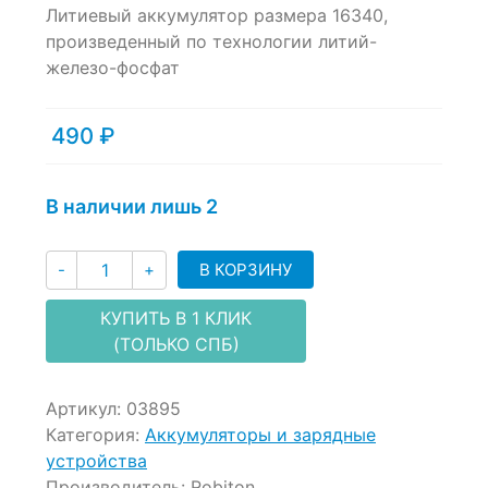
Литиевый аккумулятор размера 16340,
out
of
произведенный по технологии литий-
based
железо-фосфат
on
customer
ratings
490
₽
В наличии лишь 2
Количество
В КОРЗИНУ
-
+
КУПИТЬ В 1 КЛИК
(ТОЛЬКО СПБ)
Артикул:
03895
Категория:
Аккумуляторы и зарядные
устройства
Производитель:
Robiton