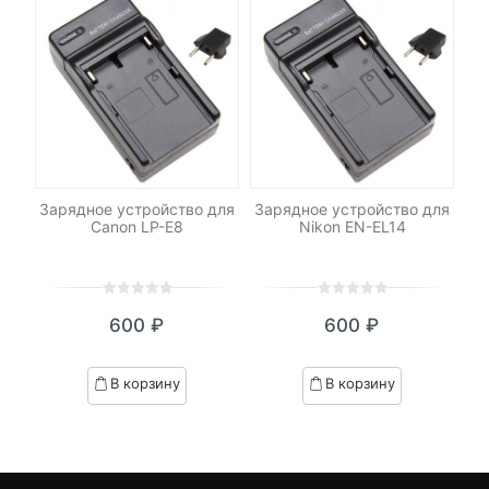
N-
Зарядное устройство для
Зарядное устройство для
А
,
Canon LP-E8
Nikon EN-EL14
En
0
5
0
0
5
0
600
₽
600
₽
out
out
of
of
based
based
В корзину
В корзину
on
on
customer
customer
ratings
ratings