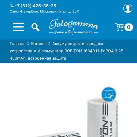
Skip
+7 (812) 426-36-35
to
Санкт-Петербург, Московский пр., д. 25/1
content
0
Корзина пуста.
»
»
Главная
Каталог
Аккумуляторы и зарядные
Интернет-магазин фототехники
Магазин фотоаксессуаров foto-
»
устройства
Аккумулятор ROBITON 16340 Li-FePO4 3.2В
Foto-Gamma в СПб
gamma.ru
450mAh, встроенная защита