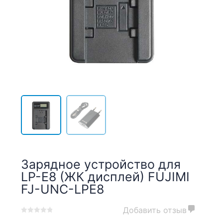
Зарядное устройство для
LP-E8 (ЖК дисплей) FUJIMI
FJ-UNC-LPE8
Добавить отзыв
0
5
0