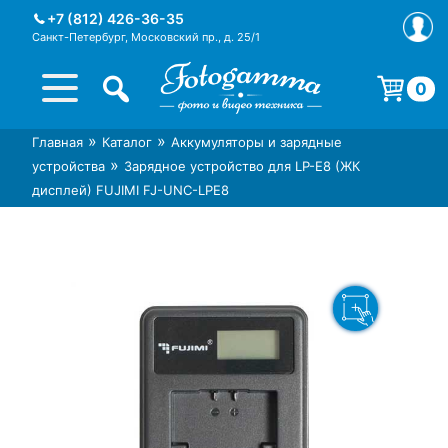
Skip
+7 (812) 426-36-35
to
Санкт-Петербург, Московский пр., д. 25/1
content
0
Корзина пуста.
»
»
Главная
Каталог
Аккумуляторы и зарядные
Интернет-магазин фототехники
Магазин фотоаксессуаров foto-
»
устройства
Зарядное устройство для LP-E8 (ЖК
Foto-Gamma в СПб
gamma.ru
дисплей) FUJIMI FJ-UNC-LPE8