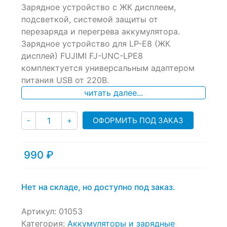
Зарядное устройство c ЖК дисплеем,
out
of
подсветкой, системой защиты от
based
перезаряда и перегрева аккумулятора.
on
Зарядное устройство для LP-E8 (ЖК
customer
ratings
дисплей) FUJIMI FJ-UNC-LPE8
комплектуется универсальным адаптером
питания USB от 220В.
читать далее...
Количество
ОФОРМИТЬ ПОД ЗАКАЗ
-
+
990
₽
Нет на складе, но доступно под заказ.
Артикул:
01053
Категория:
Аккумуляторы и зарядные