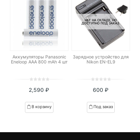
НЕТ НА СКЛАДЕ, НО
ДОСТУПНО ПОД ЗАКАЗ.
для
Аккумуляторы Panasonic
Зарядное устройство для
А
Eneloop AAA 800 mAh 4 шт
Nikon EN-EL9
En
0
5
0
0
5
0
2,590
₽
600
₽
out
out
of
of
based
based
В корзину
Под заказ
on
on
customer
customer
ratings
ratings