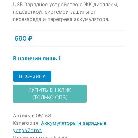
USB Зарядное устройство c ЖК дисплеем,
out
of
подсветкой, системой защиты от
based
перезаряда и перегрева аккумулятора.
on
customer
ratings
690
₽
В наличии лишь 1
В КОРЗИНУ
КУПИТЬ В 1 КЛИК
(ТОЛЬКО СПБ)
Артикул:
05258
Категория:
Аккумуляторы и зарядные
устройства
Производитель:
Fujimi