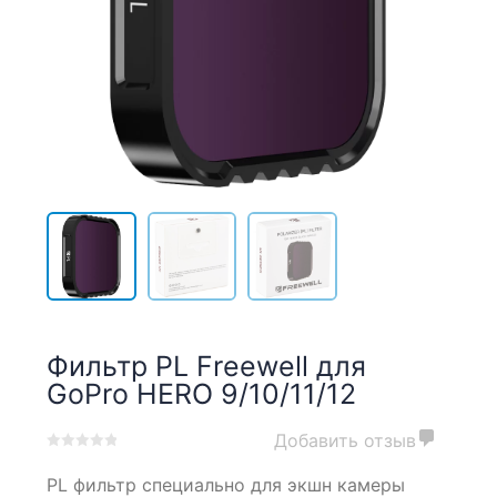
Фильтр PL Freewell для
GoPro HERO 9/10/11/12
Добавить отзыв
0
5
0
PL фильтр специально для экшн камеры
out