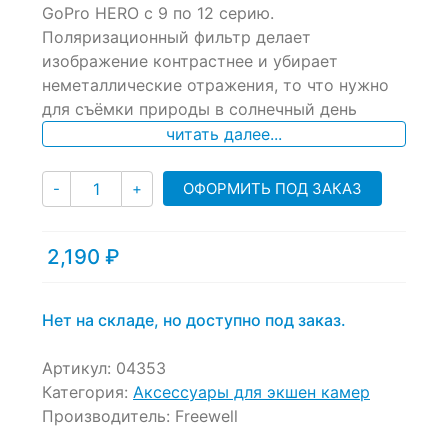
of
GoPro HERO с 9 по 12 серию.
based
Поляризационный фильтр делает
on
изображение контрастнее и убирает
customer
ratings
неметаллические отражения, то что нужно
для съёмки природы в солнечный день
читать далее...
Количество
ОФОРМИТЬ ПОД ЗАКАЗ
-
+
2,190
₽
Нет на складе, но доступно под заказ.
Артикул:
04353
Категория:
Аксессуары для экшен камер
Производитель:
Freewell