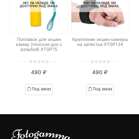
НЕТ НА СКЛАДЕ, НО
НЕТ НА СКЛАДЕ, НО
ДОСТУПНО ПОД ЗАКАЗ.
ДОСТУПНО ПОД ЗАКАЗ.
для
Поплавок для экшен
Крепление экшен камеры
камер (плоское дно с
на запястье XTGP134
э
 и
резьбой) XTGP75
й
0
5
0
0
5
0
490
₽
490
₽
out
out
я
начальная
of
of
based
based
Под заказ
Под заказ
on
on
вляла
customer
customer
ratings
ratings