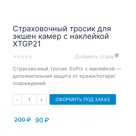
Страховочный тросик для
экшен камер с наклейкой
XTGP21
Добавить отзыв
0
5
0
Страховочный тросик GoPro с наклейкой —
out
of
дополнительная защита от кражи/потери/
based
повреждений.
on
customer
Количество
ratings
ОФОРМИТЬ ПОД ЗАКАЗ
-
+
200
₽
90
₽
Текущая
Первоначальная
цена:
цена
90 ₽.
составляла