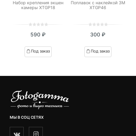
я
Набор крепления экшен
Поплавок с наклейкой 3М
Кр
м
камеры XTGP18
XTGP46
0
5
0
0
5
0
590
₽
300
₽
out
out
of
of
based
based
Под заказ
Под заказ
on
on
customer
customer
ratings
ratings
МЫ В СОЦ СЕТЯХ