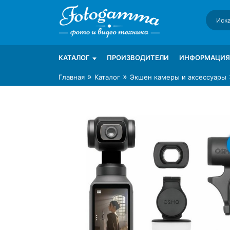
Skip
to
content
Интернет-магазин фототехники Foto-Ga
Магазин фотоаксессуаров foto-gamma.ru
КАТАЛОГ
ПРОИЗВОДИТЕЛИ
ИНФОРМАЦИЯ
»
»
Главная
Каталог
Экшен камеры и аксессуары