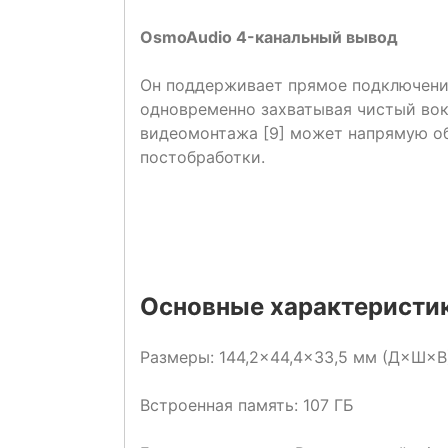
OsmoAudio 4-канальный вывод
Он поддерживает прямое подключение
одновременно захватывая чистый во
видеомонтажа [9] может напрямую о
постобработки.
Основные характеристик
Размеры: 144,2×44,4×33,5 мм (Д×Ш×В
Встроенная память: 107 ГБ