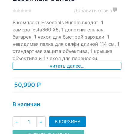
Добавить отзыв
0
5
0
В комплект Essentials Bundle входят: 1
out
of
камера Insta360 X5, 1 дополнительная
based
батарея, 1 чехол для быстрой зарядки, 1
on
невидимая палка для селфи длиной 114 см, 1
customer
ratings
стандартная защита объектива, 1 крышка
объектива и 1 чехол для переноски.
читать далее...
50,990
₽
В наличии
Количество
В КОРЗИНУ
-
+