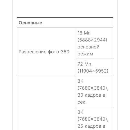
Основные
18 Мп
(5888×2944)
основной
Разрешение фото 360
режим
72 Мп
(11904×5952)
8K
(7680×3840),
30 кадров в
сек.
8K
(7680×3840),
25 кадров в