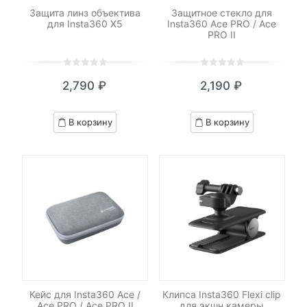
Защита линз объектива
Защитное стекло для
для Insta360 X5
Insta360 Ace PRO / Ace
PRO II
0
5
0
0
5
0
2,790
₽
2,190
₽
out
out
of
of
based
based
В корзину
В корзину
on
on
customer
customer
ratings
ratings
Кейс для Insta360 Ace /
Клипса Insta360 Flexi clip
Ace PRO / Ace PRO II
для экшн камеры