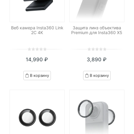
Веб камера Insta360 Link
Защита линз объектива
2C 4K
Premium для Insta360 X5
0
5
0
0
5
0
14,990
₽
3,890
₽
out
out
of
of
based
based
В корзину
В корзину
on
on
customer
customer
ratings
ratings