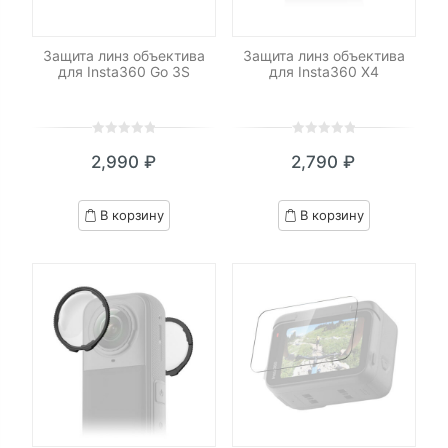
Защита линз объектива
Защита линз объектива
для Insta360 Go 3S
для Insta360 X4
0
5
0
0
5
0
2,990
₽
2,790
₽
out
out
of
of
based
based
В корзину
В корзину
on
on
customer
customer
ratings
ratings