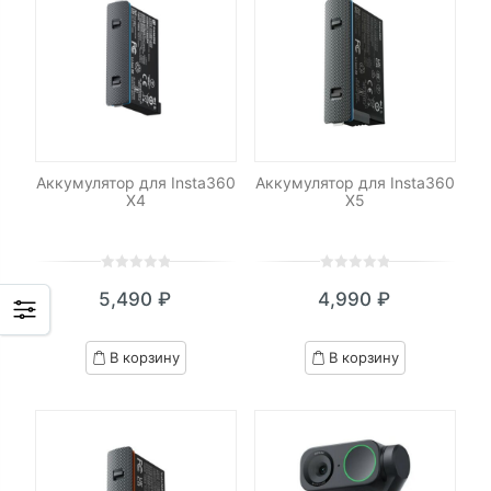
Аккумулятор для Insta360
Аккумулятор для Insta360
X4
X5
0
5
0
0
5
0
5,490
₽
4,990
₽
out
out
of
of
based
based
В корзину
В корзину
on
on
customer
customer
ratings
ratings