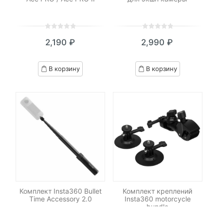
0
5
0
0
5
0
2,190
₽
2,990
₽
out
out
of
of
based
based
В корзину
В корзину
on
on
customer
customer
ratings
ratings
Комплект Insta360 Bullet
Комплект креплений
Time Accessory 2.0
Insta360 motorcycle
bundle