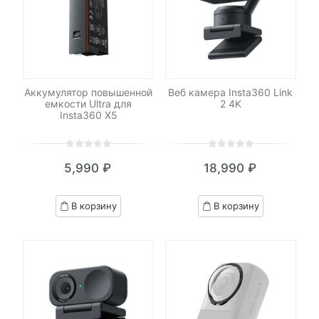
Аккумулятор повышенной
Веб камера Insta360 Link
емкости Ultra для
2 4K
Insta360 X5
0
5
0
0
5
0
5,990
₽
18,990
₽
out
out
of
of
based
based
В корзину
В корзину
on
on
customer
customer
ratings
ratings