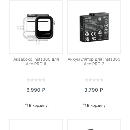
Аквабокс Insta360 для
Аккумулятор для Insta360
Ace PRO II
Ace PRO 2
0
5
0
0
5
0
6,990
₽
3,790
₽
out
out
of
of
based
based
В корзину
В корзину
on
on
customer
customer
ratings
ratings