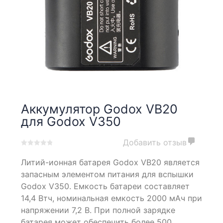
Аккумулятор Godox VB20
для Godox V350
Добавить отзыв
0
5
0
Литий-ионная батарея Godox VB20 является
out
of
запасным элементом питания для вспышки
based
Godox V350. Емкость батареи составляет
on
14,4 Втч, номинальная емкость 2000 мАч при
customer
ratings
напряжении 7,2 В. При полной зарядке
батарея может обеспечить более 500