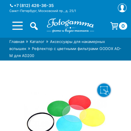
Skip
+7 (812) 426-36-35
to
Санкт-Петербург, Московский пр., д. 25/1
content
0
Корзина пуста.
»
»
Главная
Каталог
Аксессуары для накамерных
Интернет-магазин фототехники
Магазин фотоаксессуаров foto-
»
вспышек
Рефлектор с цветными фильтрами GODOX AD-
Foto-Gamma в СПб
gamma.ru
M для AD200