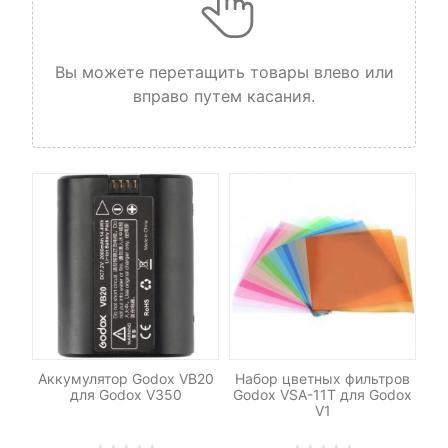
Вы можете перетащить товары влево или
вправо путем касания.
26A
Аккумулятор Godox VB20
Набор цветных фильтров
Ш
1
для Godox V350
Godox VSA-11T для Godox
V1