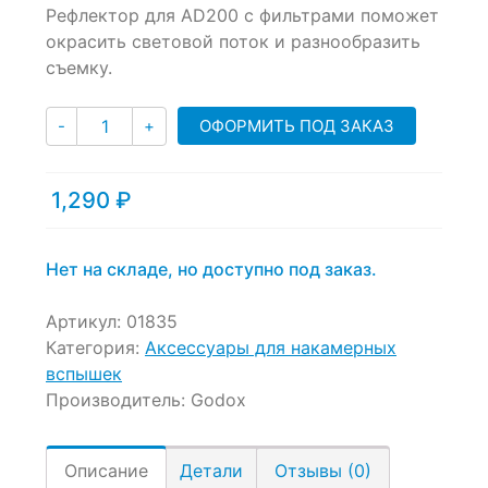
Рефлектор для AD200 с фильтрами поможет
out
of
окрасить световой поток и разнообразить
based
съемку.
on
customer
Количество
ratings
ОФОРМИТЬ ПОД ЗАКАЗ
-
+
1,290
₽
Нет на складе, но доступно под заказ.
Артикул:
01835
Категория:
Аксессуары для накамерных
вспышек
Производитель:
Godox
Описание
Детали
Отзывы (0)