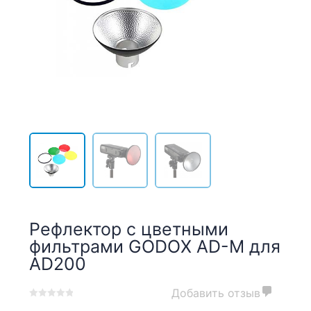
Рефлектор с цветными
фильтрами GODOX AD-M для
AD200
Добавить отзыв
0
5
0