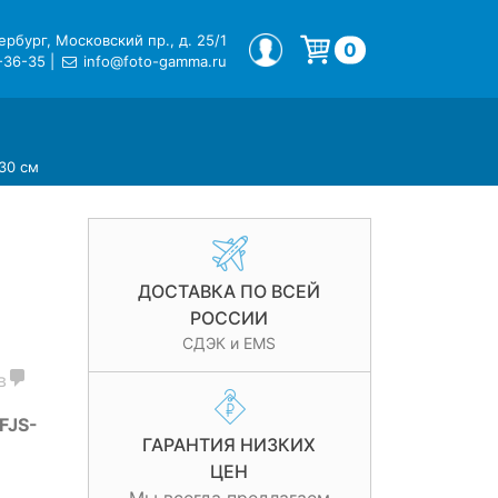
рбург, Московский пр., д. 25/1
МОЙ ПРОФИЛЬ
0
-36-35
|
info@foto-gamma.ru
Корзина пуста.
30 см
ДОСТАВКА ПО ВСЕЙ
РОССИИ
СДЭК и EMS
в
FJS-
ГАРАНТИЯ НИЗКИХ
ЦЕН