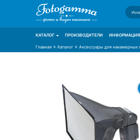
Skip
to
content
Интернет-магазин фототехники Foto-Ga
Магазин фотоаксессуаров foto-gamma.ru
КАТАЛОГ
ПРОИЗВОДИТЕЛИ
ИНФОРМАЦИЯ
»
»
Главная
Каталог
Аксессуары для накамерных