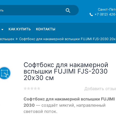
Санкт-Пете
+7 (812) 426
mma в СПб
КАК КУПИТЬ
КОНТАКТЫ
»
 вспышек
Софтбокс для накамерной вспышки FUJIMI FJS-2030 20х
Софтбокс для накамерной
вспышки FUJIMI FJS-2030
20х30 см
Добавить отзы
0
5
0
Софтбокс для накамерной вспышки FUJIMI 
out
of
2030
— создаёт мякгий, направленный
based
световой поток.
on