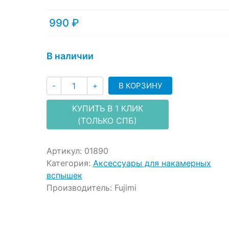
customer
ratings
990
₽
В наличии
Количество
В КОРЗИНУ
-
+
КУПИТЬ В 1 КЛИК
(ТОЛЬКО СПБ)
Артикул:
01890
Категория:
Аксессуары для накамерных
вспышек
Производитель:
Fujimi