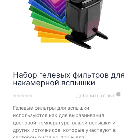
Набор гелевых фильтров для
накамерной вспышки
Добавить отзыв
0
5
0
Гелевые фильтры для вспышки
out
of
используются как для выравнивания
based
цветовой температуры вашей вспышки и
on
других источников, которые участвуют в
customer
ratings
световом рисунке, так и для