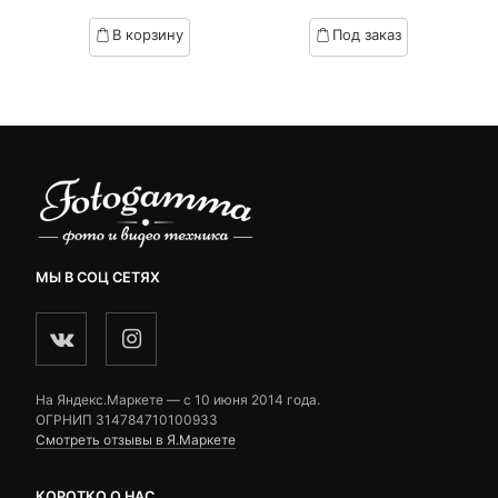
based
based
В корзину
Под заказ
on
on
customer
customer
ratings
ratings
МЫ В СОЦ СЕТЯХ
На Яндекс.Маркете — c 10 июня 2014 года.
ОГРНИП 314784710100933
Смотреть отзывы в Я.Маркете
КОРОТКО О НАС