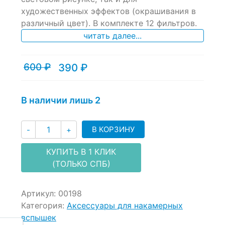
художественных эффектов (окрашивания в
различный цвет). В комплекте 12 фильтров.
читать далее...
600
₽
390
₽
Текущая
Первоначальная
цена:
цена
390 ₽.
составляла
600 ₽.
В наличии лишь 2
Количество
В КОРЗИНУ
-
+
КУПИТЬ В 1 КЛИК
(ТОЛЬКО СПБ)
Артикул:
00198
Категория:
Аксессуары для накамерных
вспышек