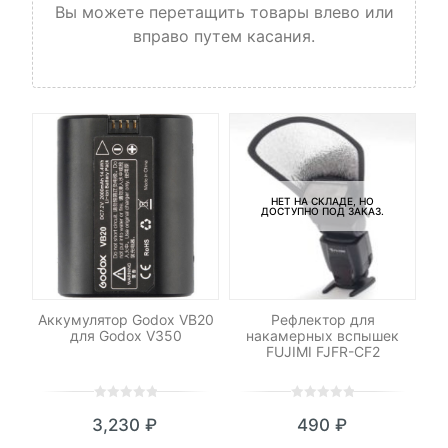
Вы можете перетащить товары влево или
вправо путем касания.
НЕТ НА СКЛАДЕ, НО
ДОСТУПНО ПОД ЗАКАЗ.
-
ров
Аккумулятор Godox VB20
Рефлектор для
Ши
dox
для Godox V350
накамерных вспышек
р
FUJIMI FJFR-CF2
0
5
0
0
5
0
3,230
₽
490
₽
out
out
of
of