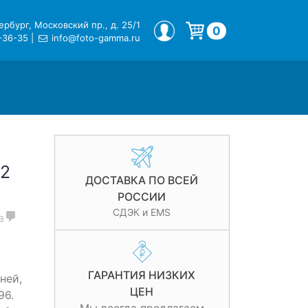
рбург, Московский пр., д. 25/1
МОЙ ПРОФИЛЬ
0
-36-35
|
info@foto-gamma.ru
Корзина пуста.
72
ДОСТАВКА ПО ВСЕЙ
и
РОССИИ
СДЭК и EMS
в
ГАРАНТИЯ НИЗКИХ
ней,
ЦЕН
96.