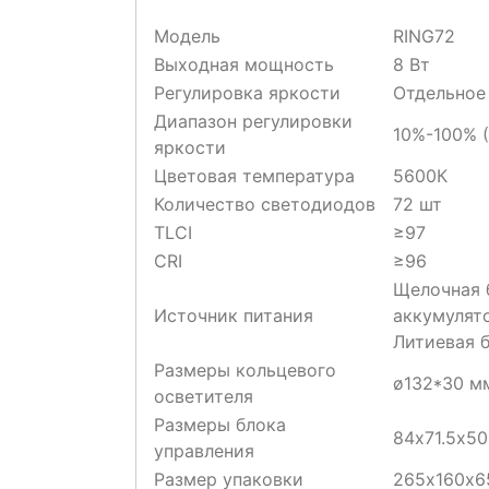
Модель
RING72
Выходная мощность
8 Вт
Регулировка яркости
Отдельное
Диапазон регулировки
10%-100% (
яркости
Цветовая температура
5600К
Количество светодиодов
72 шт
TLCI
≥97
CRI
≥96
Щелочная 
Источник питания
аккумулято
Литиевая б
Размеры кольцевого
ø132*30 м
осветителя
Размеры блока
84х71.5х50
управления
Размер упаковки
265х160х6