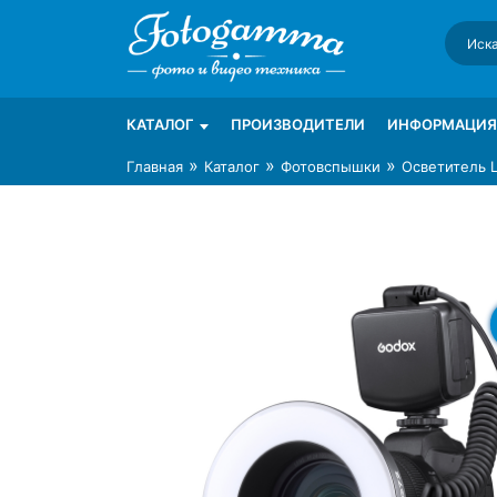
Skip
to
content
Интернет-магазин фототехники Foto-Ga
Магазин фотоаксессуаров foto-gamma.ru
КАТАЛОГ
ПРОИЗВОДИТЕЛИ
ИНФОРМАЦИЯ
»
»
»
Главная
Каталог
Фотовспышки
Осветитель 