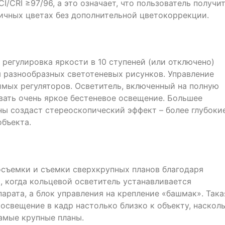
/CRI ≥97/96, а это означает, что пользователь получи
ичных цветах без дополнительной цветокоррекции.
 регулировка яркости в 10 ступеней (или отключено)
я разнообразных светотеневых рисунков. Управление
мых регуляторов. Осветитель, включенный на полную
вать очень яркое бестеневое освещение. Большее
ны создаст стереоскопический эффект – более глубоки
объекта.
съемки и съемки сверхкрупных планов благодаря
, когда кольцевой осветитель устанавливается
арата, а блок управления на крепление «башмак». Така
освещение в кадр настолько близко к объекту, наскол
амые крупные планы.