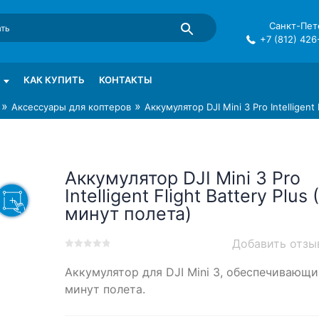
Санкт-Пете
+7 (812) 426
mma в СПб
КАК КУПИТЬ
КОНТАКТЫ
»
»
Аксессуары для коптеров
Аккумулятор DJI Mini 3 Pro Intelligent
Аккумулятор DJI Mini 3 Pro
Intelligent Flight Battery Plus 
минут полета)
Добавить отзы
0
5
0
Аккумулятор для DJI Mini 3, обеспечивающи
out
of
минут полета.
based
on