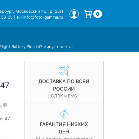
рбург, Московский пр., д. 25/1
МОЙ ПРОФИЛЬ
0
-36-35
|
info@foto-gamma.ru
Корзина пуста.
 Flight Battery Plus (47 минут полета)
ДОСТАВКА ПО ВСЕЙ
(47
РОССИИ
СДЭК и EMS
в
й 47
ГАРАНТИЯ НИЗКИХ
ЦЕН