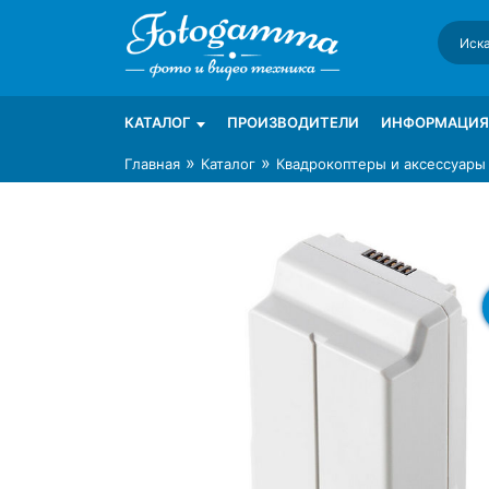
Skip
to
content
Интернет-магазин фототехники Foto-Ga
Магазин фотоаксессуаров foto-gamma.ru
КАТАЛОГ
ПРОИЗВОДИТЕЛИ
ИНФОРМАЦИЯ
»
»
Главная
Каталог
Квадрокоптеры и аксессуары