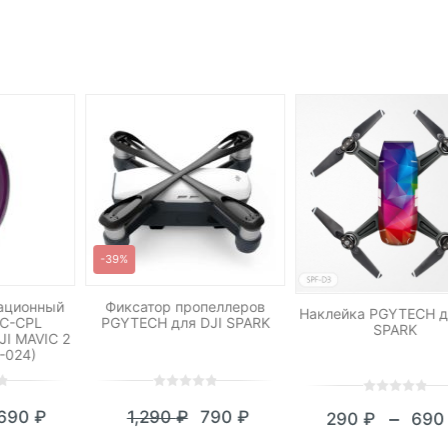
-39%
ационный
Фиксатор пропеллеров
Наклейка PGYTECH д
C-CPL
PGYTECH для DJI SPARK
SPARK
I MAVIC 2
-024)
0
5
0
0
5
0
,690
₽
1,290
₽
790
₽
–
290
₽
69
out
out
кущая
ервоначальная
Текущая
Первоначальная
Диап
of
of