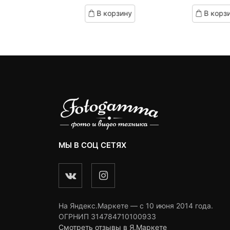
цена:
цена
це
ц
ed
based
based
корзину
В корзину
В корз
on
on
890 ₽.
составляла
1,
с
omer
customer
customer
1,290 ₽.
1
ngs
ratings
ratings
МЫ В СОЦ СЕТЯХ
На Яндекс.Маркете — c 10 июня 2014 года.
ОГРНИП 314784710100933
Смотреть отзывы в Я.Маркете