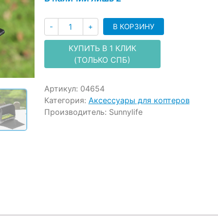
ratings
Количество
В КОРЗИНУ
-
+
КУПИТЬ В 1 КЛИК
(ТОЛЬКО СПБ)
Артикул:
04654
Категория:
Аксессуары для коптеров
Производитель:
Sunnylife