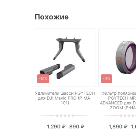
Похожие
-31%
-11%
ая площадка
Удлинители шасси PGYTECH
Фильтр поляриз
для дронов 50
для DJI Mavic PRO (P-MA-
PGYTECH MR
сторонняя
101)
ADVANCED для DJ
ZOOM (P-HA
0
5
0
0
5
0
90
₽
1,290
₽
890
₽
1,890
₽
1
out
out
Текущая
Первоначальная
Те
П
of
of