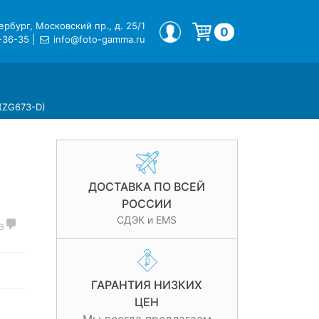
рбург, Московский пр., д. 25/1
МОЙ ПРОФИЛЬ
0
-36-35
|
info@foto-gamma.ru
Корзина пуста.
 (ZG673-D)
ДОСТАВКА ПО ВСЕЙ
РОССИИ
СДЭК и EMS
в
ГАРАНТИЯ НИЗКИХ
ЦЕН