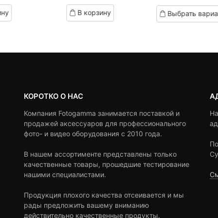
на:
ена
цена:
цена
based
цен:
based
ину
В корзину
Выбрать вариа
on
on
690 ₽.
оставляла
790 ₽.
составляла
290 
customer
customer
,890 ₽.
1,290 ₽.
ratings
–
ratings
690 
КОРОТКО О НАС
А
Компания Fotogamma занимается поставкой и
На
продажей аксессуаров для профессионального
ад
фото- и видео оборудования с 2010 года.
По
В нашем ассортименте представлены только
Су
качественные товары, прошедшие тестирование
нашими специалистами.
См
Продукция плохого качества отсеивается и мы
рады предложить вашему вниманию
действительно качественные продукты.