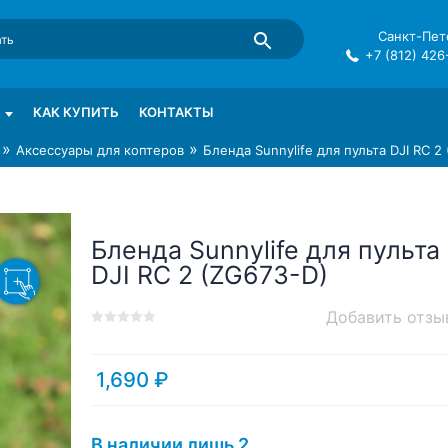
Санкт-Пете
+7 (812) 426
mma в СПб
КАК КУПИТЬ
КОНТАКТЫ
»
»
Аксессуары для коптеров
Бленда Sunnylife для пульта DJI RC 2
Бленда Sunnylife для пульта
DJI RC 2 (ZG673-D)
Добавить отзы
0
5
0
out
of
1,690
₽
based
on
customer
В наличии лишь 2