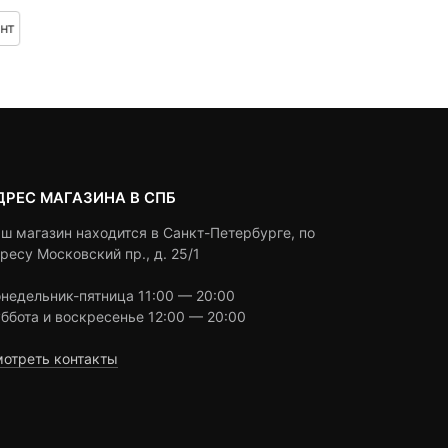
цен:
based
based
Выбрать вариант
Под заказ
нт
on
on
190 ₽
₽
customer
customer
–
ratings
ratings
290 ₽
₽
ДРЕС МАГАЗИНА В СПБ
ш магазин находится в Санкт-Петербурге, по
ресу Московский пр., д. 25/1
недельник-пятница 11:00 — 20:00
ббота и воскресенье 12:00 — 20:00
отреть контакты